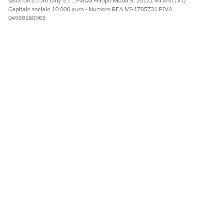
salesforce.com Italy S.r.l., Piazza Filippo Meda 5, 20121 Milano (MI)
Capitale sociale 10.000 euro - Numero REA MI-1785731 P.IVA
04959160963