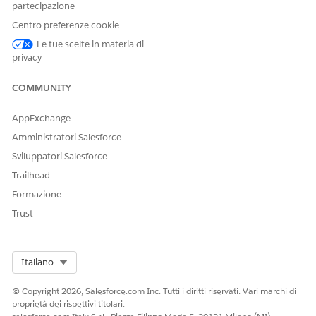
aggiungere suggerimenti personalizzati alle notifiche agli
partecipazione
acquirenti. Aggiorna questa pagina finché non viene
Centro preferenze cookie
visualizzato il messaggio "La personalizzazione è stata
Le tue scelte in materia di
abilitata". Questo processo può richiedere fino a 30 minuti
privacy
e l'allenamento si aggiorna ogni 24 ore. Vedere
Formazione di un Recommender di personalizzazione
.
COMMUNITY
AppExchange
Amministratori Salesforce
QUESTO ARTICOLO HA RISOLTO IL PROBLEMA?
Sviluppatori Salesforce
Facci sapere, così possiamo migliorare!
Trailhead
Formazione
Sì
No
Trust
Select Org
Italiano
© Copyright 2026, Salesforce.com Inc. Tutti i diritti riservati. Vari marchi di
proprietà dei rispettivi titolari.