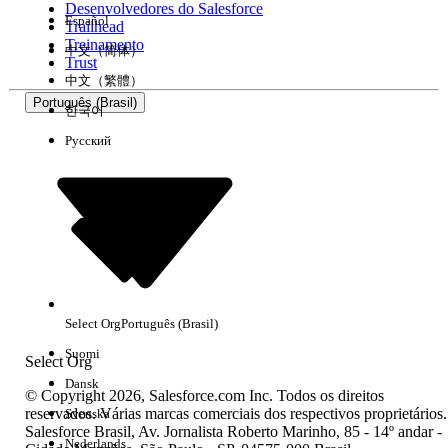
Desenvolvedores do Salesforce
Español
Trailhead
Experiência
Treinamento
中文（简体）
Trust
中文（繁體）
Português (Brasil)
한국어
Русский
Limpar tudo
Concluído
Select Org
Português (Brasil)
Suomi
Select Org
Dansk
© Copyright 2026, Salesforce.com Inc. Todos os direitos
reservados. Várias marcas comerciais dos respectivos proprietários.
Svenska
Salesforce Brasil, Av. Jornalista Roberto Marinho, 85 - 14º andar -
Sem resultados
Nederlands