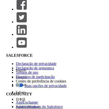
Filtros (0)
SELECIONAR FILTROS
Adicionar
Área de produtos
Impacto do recurso
SALESFORCE
Declaração de privacidade
Declaração de segurança
English
Termos de uso
Diretrizes de participação
Français
Centro de preferência de cookies
Deutsch
Suas opções de privacidade
Edição
Italiano
COMMUNITY
日本語
AppExchange
Administradores do Salesforce
Español (México)