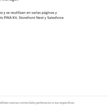
 se reutilizan en varias páginas y
ts PWA Kit, Storefront Next y Salesforce
onar el ciclo de vida de los bloques de
iante
|
Contenido
|
Bloques de
do a las páginas y elimine bloques de
ambién aparecerán en el módulo Bloques
Sí
No
istintas marcas comerciales pertenecen a sus respectivos