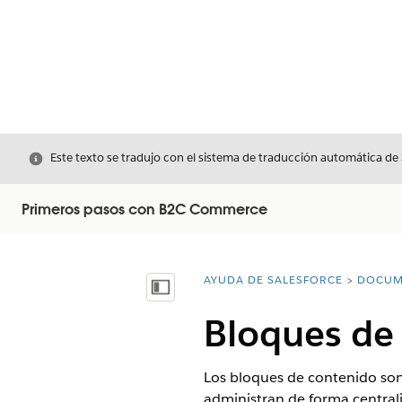
Cerrar
Este texto se tradujo con el sistema de traducción automática de
Primeros pasos con B2C Commerce
AYUDA DE SALESFORCE
DOCUM
Usted está aquí:
Mostrar índice de materias
Bloques de
Los bloques de contenido son
administran de forma centra