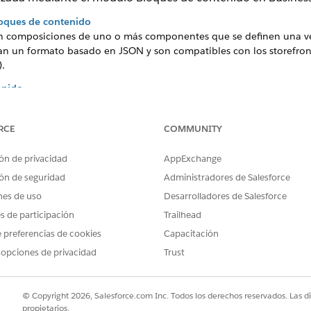
loques de contenido
 composiciones de uno o más componentes que se definen una vez y
izan un formato basado en JSON y son compatibles con los storefron
.
enido
contenido en Business Manager para buscar, filtrar, orientar y gesti
ón centralizada. Acceda al módulo desde
Herramientas del comerc
RCE
COMMUNITY
e Designer
ón de privacidad
AppExchange
mponentes como bloques de contenido, agregue bloques de conteni
ón de seguridad
Administradores de Salesforce
os bloques de contenido que cree o modifique en Page Designer t
nes de uso
Desarrolladores de Salesforce
es de participación
Trailhead
 preferencias de cookies
Capacitación
 opciones de privacidad
Trust
PROBLEMA?
ejorar!
© Copyright 2026, Salesforce.com Inc. Todos los derechos reservados. Las d
propietarios.