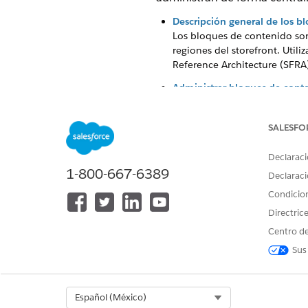
Descripción general de los b
Los bloques de contenido son
regiones del storefront. Util
Reference Architecture (SFRA)
Administrar bloques de cont
Utilice el módulo Bloques de 
contenido desde una ubicaci
SALESFO
contenido
.
Bloques de contenido en Pag
Declaraci
En Page Designer, guarde co
1-800-667-6389
Declaraci
contenido de las páginas. L
Condicio
de contenido.
Directric
Centro de
Sus
¿RESOLVIÓ ESTE ARTÍCULO SU 
¡Háganos saber cómo podemos m
Select Org
Español (México)