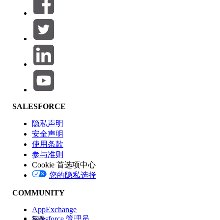
筛选器 (0)
选择筛选器
添加
产品区域
SALESFORCE
功能影响
隐私声明
安全声明
使用条款
参与准则
Cookie 首选项中心
版本
您的隐私选择
COMMUNITY
AppExchange
Salesforce 管理员
英语