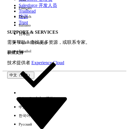
Salesforce 开发人员
Français
体验
Trailhead
培训
Deutsch
Trust
Italiano
SUPPORT & SERVICES
日本語
全部清除
完成
需要帮助？查找更多资源，或联系专家。
Español (México)
Español
获得支持
技术提供者
Experience Cloud
中文（简体）
Select Org
中文（简体）
中文（繁体）
한국어
Русский
没有结果