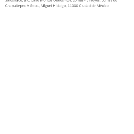
Salesforce, Inc. Calle Montes Urales 424, Lomas - Virreyes, Lomas de
Chapultepec V Secc., Miguel Hidalgo, 11000 Ciudad de México