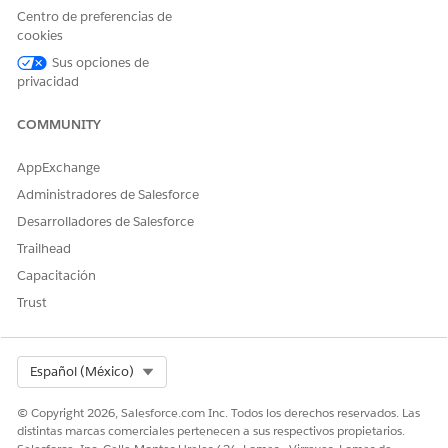
Para mantener a sus equipos alineados durante los
Centro de preferencias de
cookies
incidentes, puede configurar un canal de Slack o PagerDuty.
Sus opciones de
privacidad
¿RESOLVIÓ ESTE ARTÍCULO SU PROBLEMA?
COMMUNITY
¡Háganos saber cómo podemos mejorar!
AppExchange
Sí
No
Administradores de Salesforce
Desarrolladores de Salesforce
Trailhead
Capacitación
Trust
Select Org
Español (México)
© Copyright 2026, Salesforce.com Inc. Todos los derechos reservados. Las
distintas marcas comerciales pertenecen a sus respectivos propietarios.