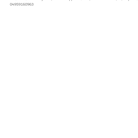
04959160963
IL PROBLEMA?
orare!