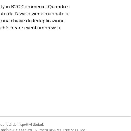
erDuty in B2C Commerce. Quando si
tato dell'avviso viene mappato a
sa una chiave di deduplicazione
iché creare eventi imprevisti
li di amministratore e supporto.
prietà dei rispettivi titolari.
ale sociale 10.000 euro - Numero REA MI-1785731 P.IVA