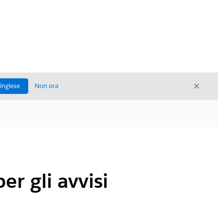
Chiud
'inglese
Non ora
Chiudi
r gli avvisi