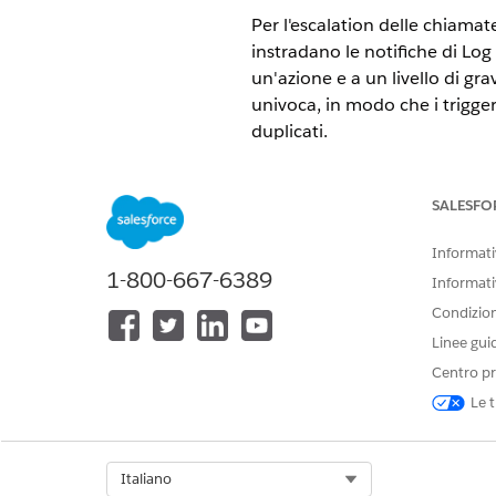
Per l'escalation delle chiama
instradano le notifiche di Log
un'azione e a un livello di gr
univoca, in modo che i trigger
duplicati.
Configura PagerDuty.
Da Servizi, selezionare il s
SALESFO
Seleziona
Integrazioni
Informativ
Aggiungere l'API Eventi v
1-800-667-6389
Informati
Copiare la chiave di integ
Condizioni
In Log Center, creare un canal
Linee gui
Nella scheda Avvisi, vai a
Centro pr
Fai clic su
Crea canale
.
Le t
Per Tipo, selezionare
PagerDu
Selezionare i realm applicabil
Inserire la chiave di routing.
Select Org
Italiano
L'endpoint PagerDuty viene 