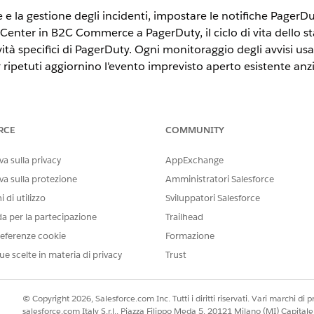
te e la gestione degli incidenti, impostare le notifiche Pag
 Center in B2C Commerce a PagerDuty, il ciclo di vita dello s
avità specifici di PagerDuty. Ogni monitoraggio degli avvisi u
 ripetuti aggiornino l'evento imprevisto aperto esistente anz
ervizio di destinazione.
RCE
COMMUNITY
a sulla privacy
AppExchange
2
.
va sulla protezione
Amministratori Salesforce
razione.
 di utilizzo
Sviluppatori Salesforce
e di notifica.
da per la partecipazione
Trailhead
 Canali di
notifica
.
eferenze cookie
Formazione
ue scelte in materia di privacy
Trust
ty
.
i o lasciare vuoto il campo per creare un canale visibile solo ai ruo
© Copyright 2026, Salesforce.com Inc. Tutti i diritti riservati. Vari marchi di pro
configurato automaticamente.
salesforce.com Italy S.r.l., Piazza Filippo Meda 5, 20121 Milano (MI) Capit