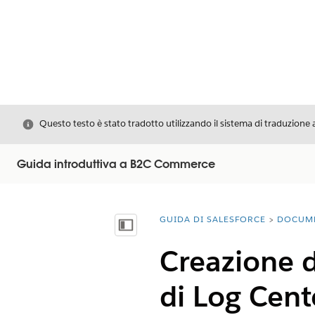
Chiudi
Questo testo è stato tradotto utilizzando il sistema di traduzione 
Guida introduttiva a B2C Commerce
GUIDA DI SALESFORCE
DOCUM
Ti trovi qui:
Mostra sommario
Creazione d
di Log Cent