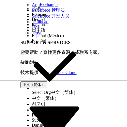
AppExchange
英语
Salesforce 管理员
Français
Salesforce 开发人员
Deutsch
Trailhead
Italiano
培训
日本語
Trust
Español (México)
Español
SUPPORT & SERVICES
需要帮助？查找更多资源，或联系专家。
获得支持
技术提供者
Experience Cloud
中文（简体）
Select Org
中文（简体）
中文（繁体）
한국어
Русский
Português (Brasil)
Suomi
Dansk