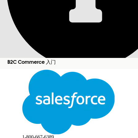
为 Log Center 警报
对于待命上报和事件管理，请在 B2C Commerce 中设置 P
PagerDuty 时，警报的状态生命周期将映射到特定
重复触发器会更新现有的未结事件，而不是创建重复
设置 PagerDuty。
B2C Commerce 入门
从“服务”中，选择目标服务。
选择
集成
添加
事件 API v2
。
关闭
复制集成密钥。
在 Log Center 中创建通知通道。
在“警报”选项卡上，转到“
通知通道
”。
切换
此文本已使用 Salesforce 机器翻译系统进行翻译。如需了解更多详情，请点击
此处
。
点击
创建频道
。
对于“类型”，选择“
PagerDuty
”。
选择适用的领域，或将该字段留空以创建仅对管理员和
输入路由密钥。
PagerDuty 端点是自动配置的。
关闭
关闭
点击
创建频道
。
1-800-667-6389