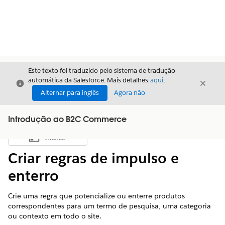
Este texto foi traduzido pelo sistema de tradução
automática da Salesforce. Mais detalhes
aqui
.
Fechar
Fecha
Fechar
Alternar para inglês
Agora não
Introdução ao B2C Commerce
Índice
Mostrar índice
Criar regras de impulso e
enterro
Crie uma regra que potencialize ou enterre produtos
correspondentes para um termo de pesquisa, uma categoria
ou contexto em todo o site.