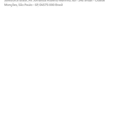
Salesforce Brasil, Av. Jornalista Roberto Marinho, 85 - 14º andar - Cidade
Monções, São Paulo - SP, 04575-000 Brasil