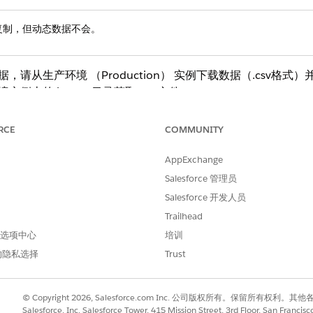
复制，但动态数据不会。
数据，请从生产环境 （Production） 实例下载数据（.csv格式）
实例上的 impex 目录获取 csv 文件。
 B2C Commerce 外部的额外分析或报告，请将其导出。
RCE
COMMUNITY
Data
和
ProductActiveData
系统对象中定义。这些系统对象的大部分
cs 流程用于以下自动来源：
AppExchange
Salesforce 管理员
动数据
Salesforce 开发人员
Trailhead
动数据
 首选项中心
培训
性不用于任何来源。如果要使用这些属性（如下表所示），则您
的隐私选择
Trust
属性
© Copyright 2026, Salesforce.com Inc. 公司版权所有。保留所
Customer.returnItems
Salesforce, Inc. Salesforce Tower, 415 Mission Street, 3rd Floor, San Francis