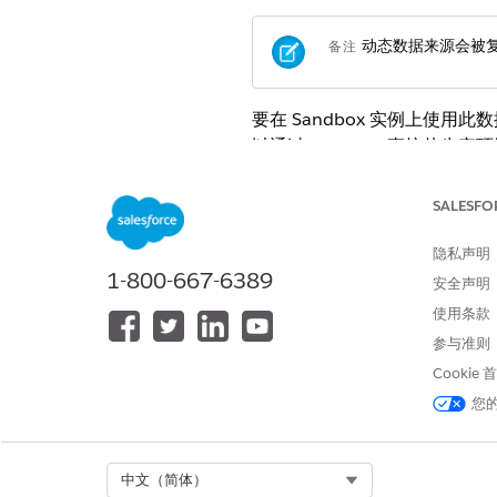
动态数据来源会被
备注
要在 Sandbox 实例上使用此
以通过 WebDAV 直接从生产环境
要将此数据用于 Salesforce
SALESFO
捕获的数据在
CustomerActive
Merchandising Analyti
隐私声明
1-800-667-6389
安全声明
B2C Commerce 产品动态数据
B2C Commerce 产品每周活
使用条款
B2C Commerce 客户动态数据
参与准则
B2C Commerce 客户每周活
Cookie
然而，这些系统对象的部分属
您
系统对象
Select Org
中文（简体）
CustomerActiveData