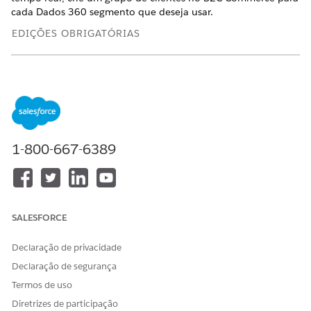
cada
Dados 360
segmento que deseja usar.
EDIÇÕES OBRIGATÓRIAS
Disponível em:
B2C Commerce
Para que a segmentação quase em tempo real funcione, crie
um grupo de clientes no B2C Commerce e associe-o ao seu
Dados 360
segmento. Crie um grupo de clientes para cada
segmento, para cada site onde você deseja usar o segmento.
1-800-667-6389
Em Business Manager, clique em Iniciador de Aplicações
e, em seguida, selecione
Ferramentas do
comerciante
|
Clientes
|
Grupos de Clientes
.
Clique em
Criar
.
SALESFORCE
Especifique um
ID
para o grupo de clientes e selecione
Dinâmico
como o
Tipo
.
Declaração de privacidade
Clique em
Salvar
.
Declaração de segurança
Na página de detalhes do grupo de clientes, para
configurar a regra de
afiliação, clique em Selecionar
Termos de uso
Atributo
.
Diretrizes de participação