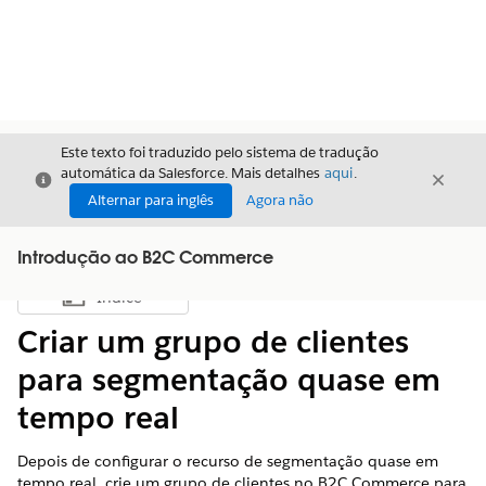
Este texto foi traduzido pelo sistema de tradução
automática da Salesforce. Mais detalhes
aqui
.
Fechar
Fecha
Fechar
Alternar para inglês
Agora não
Introdução ao B2C Commerce
Índice
Mostrar índice
Criar um grupo de clientes
para segmentação quase em
tempo real
Depois de configurar o recurso de segmentação quase em
tempo real, crie um grupo de clientes no B2C Commerce para