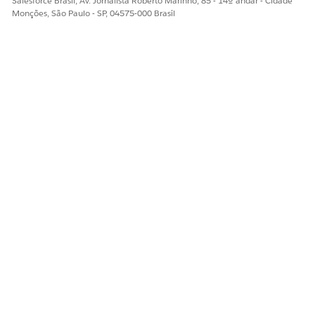
Salesforce Brasil, Av. Jornalista Roberto Marinho, 85 - 14º andar - Cidade
Monções, São Paulo - SP, 04575-000 Brasil