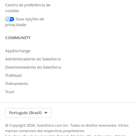
ustomerListId
Centro de preferência de
cookies
firstName
Nome
Suas opções de
lastName
Sobrenome
privacidade
Aniversário
Data de
COMMUNITY
Nascimento
Creationdate
Data da
AppExchange
criação
Administradores do Salesforce
Lastmodified
Data da
Desenvolvedores do Salesforce
última
Trailhead
modificaçã
o
Treinamento
Trust
ccdl_custo
ou
E-mail do
Id
UUID
UUID+c
mer_profil
ustomerListId
ponto de
e
contato
ou
Festa
UUID
UUID+c
Select Org
Português (Brasil)
ustomerListId
email
Endereço
© Copyright 2026, Salesforce.com Inc. Todos os direitos reservados. Várias
de e-mail
marcas comerciais dos respectivos proprietários.