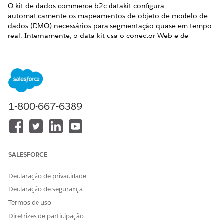
O kit de dados commerce-b2c-datakit configura
automaticamente os mapeamentos de objeto de modelo de
dados (DMO) necessários para segmentação quase em tempo
real. Internamente, o data kit usa o conector Web e de
Aplicativos Móveis para ingerir eventos de engajamento. Se
você não usar o data kit para ingestão de dados (por
exemplo, se usar o conector Apache Iceberg), crie
manualmente esses mapeamentos adicionais para que a
segmentação quase em tempo real funcione corretamente.
Configure os seguintes mapeamentos para resolução de
1-800-667-6389
identidade de segmentação quase em tempo real:
OBJETO
CAMPO DE
OBJETO
CAMPO DE
DLO
OBJETO DLO
DMO
OBJETO
DMO
SALESFORCE
ccdl_custo
ou
Individual
Id
UUID
UUID+c
mer_profil
ustomerListId
Declaração de privacidade
e
clienteNão
ExternalRec
Declaração de segurança
ordId
Termos de uso
ou
Festa
UUID
UUID+c
Diretrizes de participação