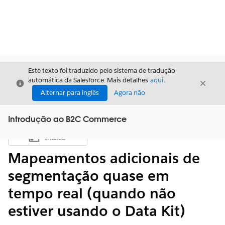
Este texto foi traduzido pelo sistema de tradução
automática da Salesforce. Mais detalhes
aqui
.
Fechar
Fecha
Fechar
Alternar para inglês
Agora não
Introdução ao B2C Commerce
Índice
Mostrar índice
Mapeamentos adicionais de
segmentação quase em
tempo real (quando não
estiver usando o Data Kit)