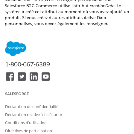
Salesforce B2C Commerce utilise l'attribut
creationDate
. Le
système a créé cet attribut au moment où vous avez ajouté un
produit. Si vous créez d'autres attributs Active Data
personnalisés, vous devez également les renseigner.
Vous pouvez créer des flux différents si les attributs que vous
importez nécessitent une fréquence d’importation différente
(quotidienne ou hebdomadaire) ou s’ils proviennent de
systèmes dorsaux différents. Créez un maximum de trois
définitions de flux.
1-800-667-6389
Cliquez sur Lanceur
, puis sélectionnez
Outils du
marchand
|
Marketing en ligne
|
Active Data
|
Définitions
de flux
.
Sur la page Définitions de flux, dans la section Données
SALESFORCE
actives du produit, cliquez sur
Nouveau
.
Dans la page Nouveau flux Active Data, entrez les
Déclaration de confidentialité
informations suivantes :
Déclaration relative à la sécurité
Identifiant
Vous pouvez inclure le nom du
Conditions d’utilisation
Délai d'actualisation
Nombre de jours avant de co
Directives de participation