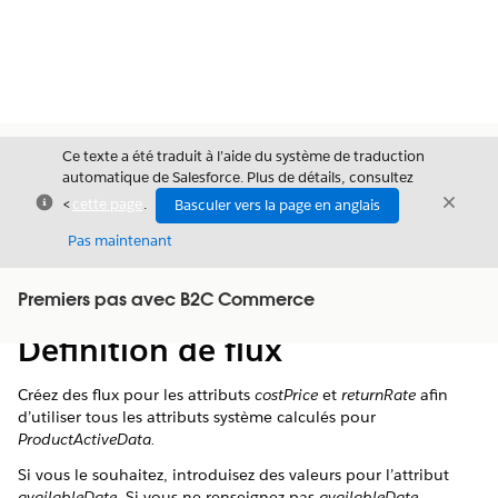
Ce texte a été traduit à l’aide du système de traduction
automatique de Salesforce. Plus de détails, consultez
Fermer
Ferme
<
cette page
.
Basculer vers la page en anglais
Fermer
Pas maintenant
Table des
Premiers pas avec B2C Commerce
Afficher la table des matières
matières
Définition de flux
Créez des flux pour les attributs
costPrice
et
returnRate
afin
d’utiliser tous les attributs système calculés pour
ProductActiveData.
Si vous le souhaitez, introduisez des valeurs pour l’attribut
availableDate
. Si vous ne renseignez pas
availableDate
,