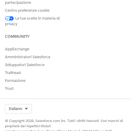
partecipazione
Tutti gli attributi personalizzati creati per gli oggetti di
Centro preferenze cookie
sistema
e
sono
ProductActiveData
CustomerActiveData
Le tue scelte in materia di
automaticamente disponibili anche nell'elenco delle
privacy
colonne.
Fare clic su
Applica
.
COMMUNITY
Per copiare la definizione di un feed in un'altra istanza,
utilizzare Importazione/Esportazione del sito.
AppExchange
Come passaggio successivo, creare i file di feed che utilizzano
Amministratori Salesforce
questa definizione per importare i valori degli attributi.
Sviluppatori Salesforce
Trailhead
Formazione
QUESTO ARTICOLO HA RISOLTO IL PROBLEMA?
Trust
Facci sapere, così possiamo migliorare!
Sì
No
Select Org
Italiano
© Copyright 2026, Salesforce.com Inc. Tutti i diritti riservati. Vari marchi di
proprietà dei rispettivi titolari.