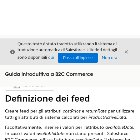
Questo testo è stato tradotto utilizzando il sistema di
traduzione automatica di Salesforce. Ulteriori dettagli
Chiudi
Chiud
Chiudi
sono disponibili
qui
.
Passa all'inglese
Non ora
Guida introduttiva a B2C Commerce
Sommario
Mostra sommario
Definizione dei feed
Creare feed per gli attributi
costPrice
e
returnRate
per utilizzare
tutti gli attributi di sistema calcolati per
ProductActiveData.
Facoltativamente, inserire i valori per l'attributo
availableDate
.
In caso i valori
availableDate
non siano presenti, Salesforce
B2C Commerce utilizza l'attributo
creationDate
. Il sistema ha