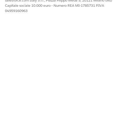
salesforce.com Italy S.r.l., Piazza Filippo Meda 5, 20121 Milano (MI)
Capitale sociale 10.000 euro - Numero REA MI-1785731 P.IVA
04959160963