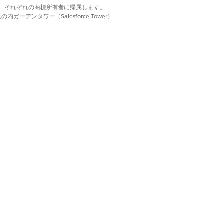
ルが作成されます。
d. それぞれの商標は、それぞれの商標所有者に帰属します。
ーデンタワー（Salesforce Tower）
はい
いいえ