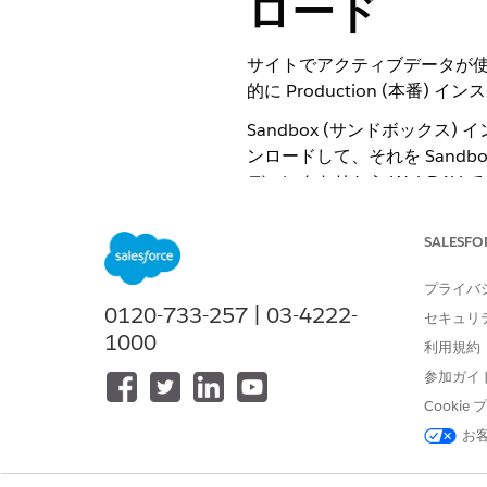
ロード
サイトでアクティブデータが使用
的に Production (本番)
Sandbox (サンドボックス
ンロードして、それを Sandbo
ディレクトリから WebDAV 
Production (本番) イ
SALESFO
クティブデータ
|
インポート&
アクティブデータのインポート 
プライバ
Salesforce B2C C
0120-733-257 | 03-4222-
セキュリ
インポートファイルの管理ペー
1000
アクティブデータフィード名の
利用規約
参加ガイ
activedata-product-
site
Cooki
お
です
-YYYYMMDD.csv たとえば、a
解凍
または
圧縮
をクリックしま