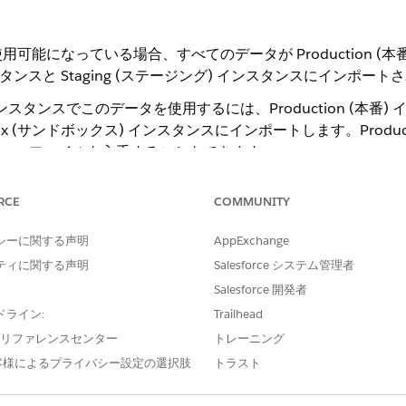
可能になっている場合、すべてのデータが Production (
 インスタンスと Staging (ステージング) インスタンスにインポー
) インスタンスでこのデータを使用するには、Production (本
x (サンドボックス) インスタンスにインポートします。Productio
で .csv ファイルを入手することもできます。
ンスタンスで、アプリケーションランチャー
の順にクリックし、
マーチャン
RCE
COMMUNITY
エクスポート
の順に選択します。
& エクスポートページで、
ダウンロード
をクリックします。
シーに関する声明
AppExchange
ommerce データベースにファイルをインポートするには、まずファイルをアッ
ティに関する声明
Salesforce システム管理者
ジで、ダウンロードするファイルを選択します。
形式は、
Salesforce 開発者
ドライン:
Trailhead
name
e プリファレンスセンター
トレーニング
客様によるプライバシー設定の選択肢
トラスト
ctivedata-product-MySite-20250115.csv です。
す。