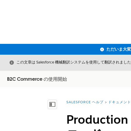
閉じる
この文章は Salesforce 機械翻訳システムを使用して翻訳されまし
B2C Commerce の使用開始
SALESFORCE ヘルプ
ドキュメント
詳細情報:
目次を表示
Product