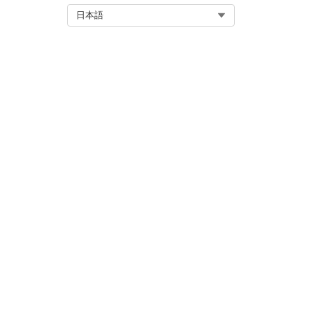
.zipファイルを解凍すると、.
Select Org
日本語
この記事で問題は解決されましたか
ご意見をお待ちしております。