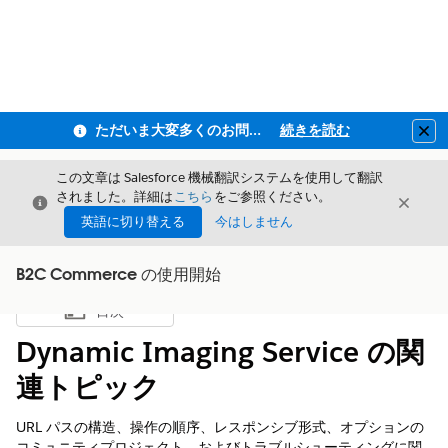
ただいま大変多くのお問い合わせをいただいており、ご連絡までにお時間を頂戴しております
続きを読む
Clo
この文章は Salesforce 機械翻訳システムを使用して翻訳
されました。詳細は
こちら
をご参照ください。
閉じる
閉じ
閉じる
英語に切り替える
今はしません
B2C Commerce の使用開始
目次
目次を表示
Dynamic Imaging Service の関
連トピック
URL パスの構造、操作の順序、レスポンシブ形式、オプションの
コミュニティプロジェクト、およびトラブルシューティングに関