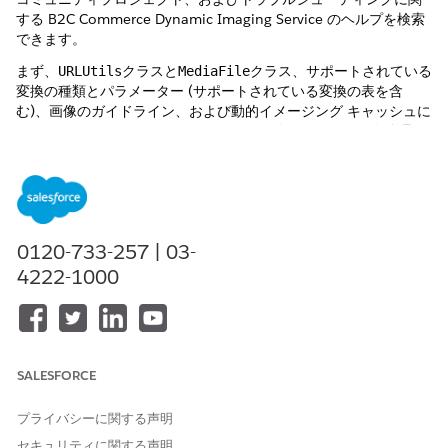
する B2C Commerce Dynamic Imaging Service のヘルプを検索
できます。
クラスと
クラス、サポートされている
まず、URLUtils
MediaFile
変換の種類とパラメーター (サポートされている変換の表を含
む)、画像のガイドライン、および動的イメージング キャッシュに
ついては、
Dynamic Imaging Service
を使用します。画像管理ヘ
ルプマップには、そのファイルの後に関連トピックがリストされ
ます。
Dynamic Imaging Service URL をハードコーディングしない
「 Dynamic Imaging Service
」に記載されている
クラ
URLUtils
0120-733-257 | 03-
スと
クラスを使用して、実行時に画像の URL を生成す
MediaFile
4222-1000
るか、Open Commerce API (OCAPI) の商品応答から取得しま
す。
パス、テナント ID、またはインフラストラ
/dw/image/v2/
クチャーのホスト名をストアフロントテンプレートに貼り付けな
いでください。ハードコードされたURLは、バニティ・ドメイ
ン、環境接尾辞またはリソース・フィンガープリントが変更され
たときに破損する可能性があります。API はパラメーターを検証
SALESFORCE
し、URL パターンの変更からユーザーを保護します。手作業で編
集された URL はそうではありません。
プライバシーに関する声明
セキュリティに関する声明
ストアフロントで URL を作成します