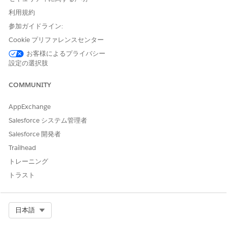
利用規約
デフォルト (B2C Commerce で推奨):
スクリプト
URLUtils
参加ガイドライン:
API と
スクリプト API は、
DIS 参照で使用される
MediaFile
Script API クラス
と共に使用します。
Cookie プリファレンスセンター
コミュニティ サンプル (GitHub):
オプションのコミュニティ
お客様によるプライバシー
DIS 製品イメージラッパー
。
設定の選択肢
COMMUNITY
この記事で問題は解決されましたか?
AppExchange
ご意見をお待ちしております。
Salesforce システム管理者
はい
いいえ
Salesforce 開発者
Trailhead
トレーニング
トラスト
Select Org
日本語