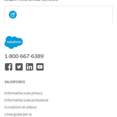
Una volta che il sistema ha generato i coupon, non è
NOTA
possibile modificare l'ID coupon, la distinzione tra
maiuscole e minuscole o il tipo di coupon.
Per il sito pertinente, seleziona
Coupon di
|
marketing
1-800-667-6389
online
.
Nella pagina Coupon, fare clic su un ID coupon.
Si apre la pagina Modifica coupon.
Nella scheda
Generale
, aggiungere una descrizione.
Abilitare il coupon.
SALESFORCE
Specificare i limiti di utilizzo.
Utilizzo per codice coupon: il numero totale di volte in
Informativa sulla privacy
cui un acquirente può utilizzare un codice coupon. Per
Informativa sulla protezione
i coupon a codice singolo, inserisci un numero
Condizioni di utilizzo
sufficientemente grande per il tuo codice coupon. Per
i coupon a codice singolo, inserisci un numero
Linee guida per la