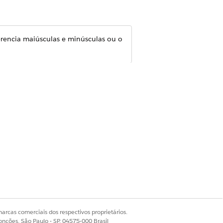
erencia maiúsculas e minúsculas ou o
m código de cupom. Para cupons de
 de código único, insira um número
.
o de um determinado período de
 for de uma vez por semana, o
arcas comerciais dos respectivos proprietários.
onções, São Paulo - SP, 04575-000 Brasil