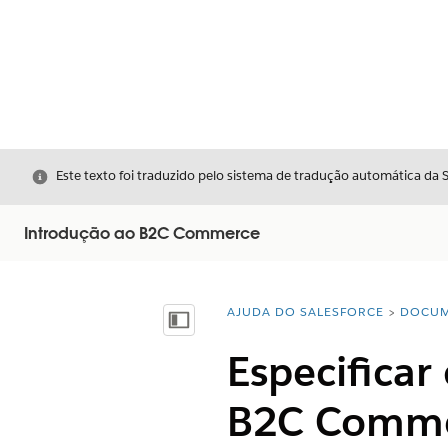
Fechar
Este texto foi traduzido pelo sistema de tradução automática da 
Introdução ao B2C Commerce
AJUDA DO SALESFORCE
DOCUM
Você está aqui:
Mostrar índice
Especificar
B2C Comm