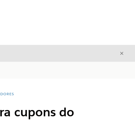
Fecha
Fechar
ADORES
ara cupons do