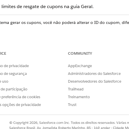
 limites de resgate de cupons na guia Geral.
tema gerar os cupons, você não poderá alterar o ID do cupom, dif
ne
Cupons de
|
marketing on-line
.
m um ID de cupom.
RCE
COMMUNITY
ta.
descrição.
o de privacidade
AppExchange
ão de segurança
Administradores do Salesforce
.
upom: o número total de vezes que um comprador pode resgatar u
e uso
Desenvolvedores do Salesforce
número grande o suficiente para seu código de cupom. Para cupons
s de participação
Trailhead
eus requisitos de negócios. Para vários cupons de código, insira um
 preferência de cookies
Treinamento
úmero de vezes que um único comprador pode resgatar esse cupom.
número de vezes que um comprador pode resgatar um cupom dentr
s opções de privacidade
Trust
sso em dias e é uma janela com rolagem. Por exemplo, se o limite
upom nos dias 16 e 23 do mês.
© Copyright 2026, Salesforce.com Inc. Todos os direitos reservados. Várias m
Salesforce Brasil, Av. Jornalista Roberto Marinho, 85 - 14º andar - Cidade M