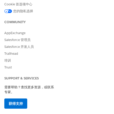
Cookie 首选项中心
您的隐私选择
COMMUNITY
每个客户限制相对于每个时间段的较低者优先。例
备注
如，客户每周最多可以兑换 10 次优惠券，总共可以兑换
AppExchange
2 次。因此，购物者可以在五周内使用优惠券。
Salesforce 管理员
Salesforce 开发人员
每个订单兑换 - 每个订单兑换的优惠券数量。
Trailhead
每个订单一次：购物者只能将特定优惠券的单个代码添
培训
加到购物车中。
每笔订单多次：购物者可以多次将优惠券添加到购物
Trust
车，一次对应一个不同的优惠券代码。请参阅在同一
B2C Commerce 订单中兑换多张优惠券
。
SUPPORT & SERVICES
保存更改。
需要帮助？查找更多资源，或联系
专家。
另请参阅：
获得支持
为 B2C Commerce 配置单代码或多代码优惠券
系统生成的 B2C Commerce 优惠券代码