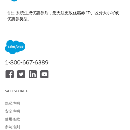
系统生成优惠券后，您无法更改优惠券 ID、区分大小写或
备注
优惠券类型。
对于相关网站，选择
网络营销
|
优惠券
。
在“优惠券”页面，点击优惠券 ID。
此时会打开“编辑优惠券”页面。
在“
常规
”选项卡上，添加说明。
启用优惠券。
1-800-667-6389
指定兑换次数限制。
每个优惠券代码兑换 - 购物者可以兑换优惠券代码的总次
数。对于单一代码的优惠券，请输入一个足够大的数字作为
优惠券代码。对于单一代码优惠券，请输入一个足够大的数
字来满足您的业务需求。对于多个代码优惠券，请输入一
SALESFORCE
个。
每位客户兑换次数 - 单个购物者可以兑换此优惠券的次数。
隐私声明
每个时间段的兑换次数 - 购物者可以在给定时间段内兑换优
安全声明
惠券的次数。时间段是天数，以滚动窗口呈现。例如，如果
使用条款
限制为每周一次，购物者可以在每月的 16 日和 23 日使用
优惠券。
参与准则