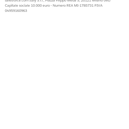
salesforce.com Italy S.r.l., Piazza Filippo Meda 5, 20121 Milano (MI)
Capitale sociale 10.000 euro - Numero REA MI-1785731 P.IVA
04959160963