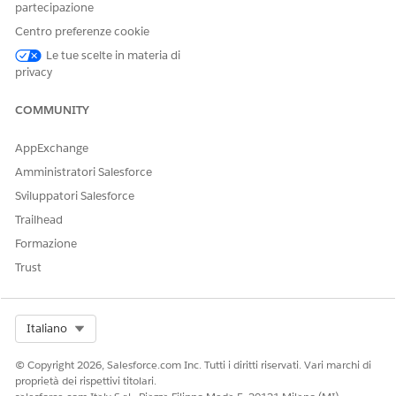
partecipazione
Facci sapere, così possiamo migliorare!
Centro preferenze cookie
Sì
No
Le tue scelte in materia di
privacy
COMMUNITY
AppExchange
Amministratori Salesforce
Sviluppatori Salesforce
Trailhead
Formazione
Trust
Select Org
Italiano
© Copyright 2026, Salesforce.com Inc. Tutti i diritti riservati. Vari marchi di
proprietà dei rispettivi titolari.