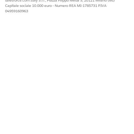
salesforce.com Italy S.r.l., Piazza Filippo Meda 5, 20121 Milano (MI)
Funzionalità di B2C Commerce
Capitale sociale 10.000 euro - Numero REA MI-1785731 P.IVA
04959160963
FUNZIONE
DATI
UTILIZZA IL
UTILIZZA IL
CLIENTE E
MODELLO
MODELLO
OGGETTI
GLOBALE
GLOBALE
SALESFORCE
DEL
DEL
UTILIZZATI
CATALOGO
COMMERCIA
NTE
Suggeriment
Monitoraggi
Sì*
No
i di prodotto
o dell'attività
Einstein
degli
acquirenti e
dati del
catalogo
Completame
Monitoraggi
Sì
No
nto del set
o dell'attività
degli
acquirenti e
dati del
catalogo
Einstein
Monitoraggi
No
No
Commerce
o dell'attività