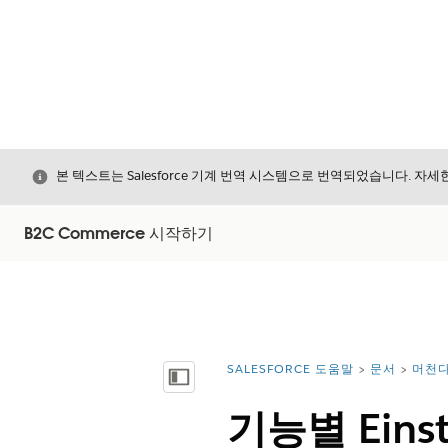
닫기
본 텍스트는 Salesforce 기계 번역 시스템으로 번역되었습니다. 자
B2C Commerce 시작하기
SALESFORCE 도움말
문서
머천다
위치:
목차 표시
기능별 Eins