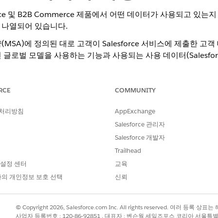
mmerce 및 B2B Commerce 제품에서 어떤 데이터가 사용되고 
 나열되어 있습니다.
MSA)에 정의된 대로 고객이 Salesforce 서비스에 제출한 고
글로벌 모델을 사용하는 기능과 사용되는 사용 데이터(Salesfo
이터는 AI 모델을 학습시키거나, 서비스 및 기능을 개선하거나, 추가
RCE
COMMUNITY
다. 이 모델은 여러 Salesforce 고객 전체에서 집계된 추세를
 처리방침
AppExchange
Salesforce 관리자
Salesforce 개발자
 고객의 카탈로그에서 작동하는 기계 학습 모델입니다. 제품 또는 
로그 글로벌 모델은 제품 카탈로그의 필드(이름, 설명, 기본 카테
Trailhead
와 같은 연결된 자산도 사용합니다. 이 모델은 카탈로그의 글로벌
 설정 센터
교육
 글로벌 모델은 옵트아웃한 고객에게 사용되지만 해당 데이터는
의 개인정보 보호 선택
신뢰
 판매자 활동/설정(예: 검색 사전)을 공유하는 머신 러닝 모델 – Ei
© Copyright 2026, Salesforce.com Inc. All rights reserved. 여러 등
 제안합니다.
사업자 등록번호 : 120-86-92851 , 대표자 : 벤슨웡 세일즈포스 코리아 서울특