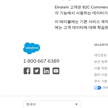
Einstein 고객은 B2C Co
각 기능에서 사용하는 데이터가
이 테이블에는 기본 서비스 계약(
에는 고객 데이터에 대해 학습된 
이터)도 나와 있습니다.
Einstein 기능에 제출된 데
SALESFO
능을 개발하는 데 사용될 수 있습니
개인정보
글로벌 모델 유형
1-800-667-6389
보안 정책
사용 약관
카탈로그 글로벌 모델
: 다양한
탈로그를 함께 풀링합니다. 카탈
참여 지침
특성 포함)를 사용하며 이미지
쿠키 기본
대상으로 학습됩니다. 카탈로그
귀하
다.
판매자 글로벌 모델
: 고객 간에
Select Org
한국어
으로 일반 제품 이름의 동의어를