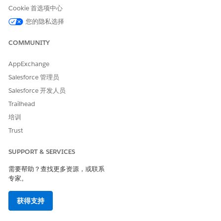
eCDN 网店主机名：
Cookie 首选项中心
<instance.sbx.my.commercecloud.s
alesforce.com>
您的隐私选择
eCDN Business Manager主机名：
<instance.dx.commerce
cloud.salesforce.com>
（通过共享 BM 区域路由）
COMMUNITY
两个主机名的 Salesforce 管理的通配符证书
配置完成后，默认区域将显示在 Business Manager 的
管理
|
AppExchange
站点
|
嵌入式 CDN 设置
下。
Salesforce 管理员
Salesforce 开发人员
疑难解答
Trailhead
错误：
CDN-API default-domain/hostnames 调用失败
培训
此错误通常意味着尚未为 ODS eCDN 预配域 — 尚未创建共享区
Trust
域。要解决：
确认首先调用
以为域置备共享区域。
configure-ecdn/ods
SUPPORT & SERVICES
使用
GET /{organizationId}/configure-ecdn/ods/stat
需要帮助？查找更多资源，或联系
us？zoneOnly=true
查看共享区域创建状态。
专家。
如果未创建共享区域，请联系 Salesforce 支持。
创建网店所需的时间比预期的要长
获得支持
eCDN 区域配置和主机名验证最多可能需要 30 分钟。在此之后，