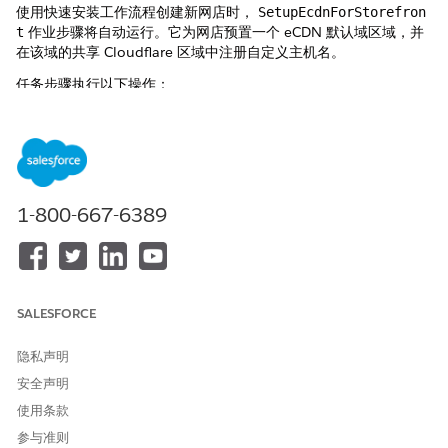
使用快速安装工作流程创建新网店时，
SetupEcdnForStorefron
作业步骤将自动运行。它为网店预置一个 eCDN 默认域区域，并
t
在该域的共享 Cloudflare 区域中注册自定义主机名。
任务步骤执行以下操作：
使用
（ODS 实例的入口 FQDN）调用
originHostname
POST
/{organizationId}/configure-ecdn/ods
，以在域的
Cloudflare 账户中启动共享区域配置（storefront 和 BM 区
域）。
使用
和
调用
instance
bmHostname
POST /{organization
1-800-667-6389
Id}/ods/hostnames
，以在共享区域中注册自定义主机名。响
应返回用于更新 Route53 的
和
storefrontHostname
bmOri
gin
。
要在继续自定义主机名置备之前验证共享区域的创建，请使用：
GET
SALESFORCE
/{organizationId}/configure-ecdn/ods/status？zoneOnl
。
y=true
隐私声明
所需的 API 范围和角色：
范围和
edge.orchestration.rw
COMM
安全声明
角色 （AM JWT）。
ERCECLOUD_APP
使用条款
预配的内容
参与准则