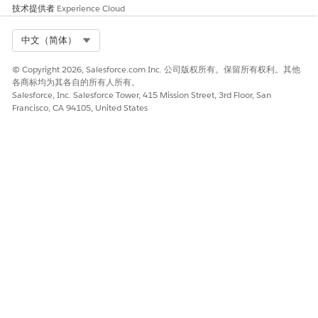
检查 Business Manager 中的“嵌入式 CDN 设置”页面，了解默认区
技术提供者
Experience Cloud
域状态。如果尚未完成配置，请联系 Salesforce 支持。
使用虚域的试点客户
Select Org
中文（简体）
对于在 ODS 上使用虚主机名的 26.5 试点客户，自动快速设置路径
© Copyright 2026, Salesforce.com Inc. 公司版权所有。保留所有权利。其他
可能不适用。请参阅在
B2C Commerce 中创建区域
中的 ODS 实例
各商标均为其各自的所有人所有。
迁移路径指南。
Salesforce, Inc. Salesforce Tower, 415 Mission Street, 3rd Floor, San
Francisco, CA 94105, United States
本文章是否解决您的问题？
请与我们共享您的想法，以便我们进行改进！
是
否