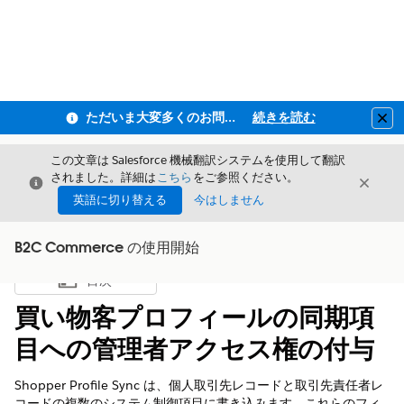
ただいま大変多くのお問い合わせをいただいており、ご連絡までにお時間を頂戴しております
続きを読む
Clo
この文章は Salesforce 機械翻訳システムを使用して翻訳
されました。詳細は
こちら
をご参照ください。
閉じる
閉じ
閉じる
英語に切り替える
今はしません
B2C Commerce の使用開始
目次
目次を表示
買い物客プロフィールの同期項
目への管理者アクセス権の付与
Shopper Profile Sync は、個人取引先レコードと取引先責任者レ
コードの複数のシステム制御項目に書き込みます。これらのフィ