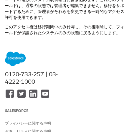
ールドは、通常の状態では管理者が編集できません。移行をサポ
ートするために、管理者がそれらを変更できる一時的なアクセス
許可を使用できます。
このアクセス権は移行期間中のみ付与し、その後削除して、フィ
ールドが保護されたシステムのみの状態に戻るようにします。
アクセスを有効にする方法
接続されている Salesforce 組織
にログインします。
「設定」で、に移動し
プロファイル
|
ユーザープロファイルの
|
システム設定
を選択します。
[
Change access to shopper profile sync fields (買い物客プ
0120-733-257 | 03-
ロフィールの同期フィールドへのアクセスを変更する
)] を選
4222-1000
択します。
プロファイルを保存します。
この許可で付与されるもの
個人取引先および取引先責任者の次の項目への一時的な作成およ
SALESFORCE
び編集アクセス権:
CommerceCustomerReference: B2C Commerce からの顧客
プライバシーに関する声明
ID。
セキュリティに関する声明