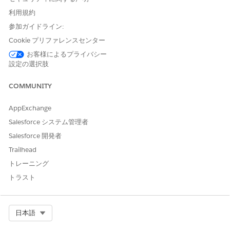
CommerceGroupReference: B2C Commerce からの顧客リ
利用規約
スト ID。
参加ガイドライン:
CommerceOrganizationIdentifier: 買い物客の起点である
B2C Commerce 組織のレルムとインスタンス。
Cookie プリファレンスセンター
お客様によるプライバシー
移行後
設定の選択肢
移行が完了したら、このアクセス許可を削除します。これらのフ
ィールドはシステム管理の識別子として機能することを目的とし
COMMUNITY
ており、アクセスを有効なままにしておくと、意図しない変更に
よって Salesforce レコードと対応する B2C Commerce 買い物客
AppExchange
間のリンクが壊れるリスクがあります。
Salesforce システム管理者
Salesforce 開発者
Trailhead
この記事で問題は解決されましたか?
トレーニング
ご意見をお待ちしております。
トラスト
はい
いいえ
Select Org
日本語