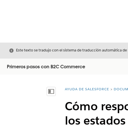
Cerrar
Este texto se tradujo con el sistema de traducción automática de
Primeros pasos con B2C Commerce
AYUDA DE SALESFORCE
DOCUM
Usted está aquí:
Mostrar índice de materias
Cómo respon
los estados