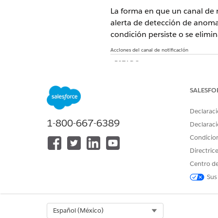
La forma en que un canal de 
alerta de detección de anomal
condición persiste o se elimin
Acciones del canal de notificación
ESTADO
Crear
SALESFO
Declaraci
1-800-667-6389
Declaraci
Condicio
En curso
Directric
Centro de
Sus
Select Org
Español (México)