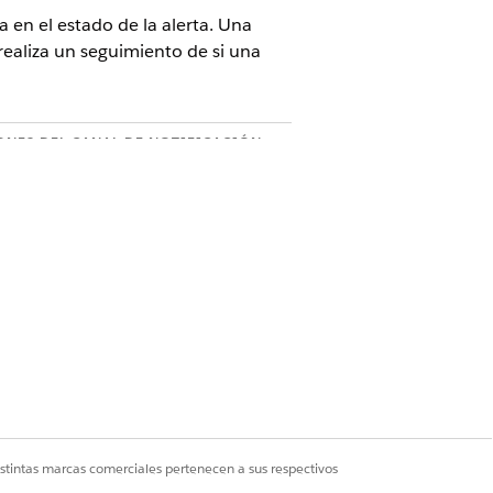
en el estado de la alerta. Una
realiza un seguimiento de si una
ONES DEL CANAL DE NOTIFICACIÓN
vía una notificación por correo
ectrónico.
vía un mensaje al canal de Slack
nfigurado.
esencadena un nuevo incidente en
gerDuty.
vía una notificación de seguimiento
r correo electrónico.
blica una actualización en el canal de
ack.
 crea un incidente duplicado en
gerDuty mediante la clave de
sduplicación.
istintas marcas comerciales pertenecen a sus respectivos