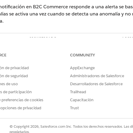
notificación en B2C Commerce responde a una alerta se basa 
ías se activa una vez cuando se detecta una anomalía y no 
a.
SIGNIFICADO
ACCI
El sistema detecta la condición de alerta
En
por primera vez.
el
RCE
COMMUNITY
En
co
ón de privacidad
AppExchange
D
Pa
ón de seguridad
Administradores de Salesforce
nes de uso
Desarrolladores de Salesforce
La condición de alerta permanece activa
En
es de participación
Trailhead
durante las comprobaciones posteriores del
po
sistema.
Pu
 preferencias de cookies
Capacitación
Sl
 opciones de privacidad
Trust
No
Pa
de
© Copyright 2026, Salesforce.com Inc. Todos los derechos reservados. Las d
propietarios.