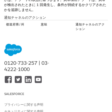
が検出されたときに 1 回発生し、条件が持続するかクリアされた
かを追跡しません。
通知チャネルのアクション
都道府県/州
意味
通知チャネルのアク
ション
新規
システムは、アラ
Eメール通知を
ート条件を初めて
送信します。
検出します。
設定したSlack
チャンネルにメ
ッセージを投稿
します。
0120-733-257 | 03-
PagerDutyで新
4222-1000
しいインシデン
トをトリガーし
ます。
進行中
アラート条件は、
フォローアップ
SALESFORCE
後続のシステムチ
の Eメール通知
ェック中もアクテ
を送信します。
プライバシーに関する声明
ィブなままです。
Slack チャンネ
セキュリティに関する声明
ルに更新を投稿