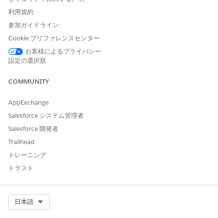
します。
利用規約
重複排除キーを
参加ガイドライン:
使用して
PagerDuty で
Cookie プリファレンスセンター
重複するインシ
お客様によるプライバシー
デントを作成し
設定の選択肢
ません。
COMMUNITY
解決済
ログヒットが設定
解決の Eメール
したしきい値を下
通知を送信しま
AppExchange
回ったため、アラ
す。
ート条件はクリア
Slack チャンネ
Salesforce システム管理者
されます。
ルに解決メッセ
Salesforce 開発者
ージを投稿しま
Trailhead
す。
対応する
トレーニング
PagerDutyイン
トラスト
シデントをクロ
ーズします。
Select Org
日本語