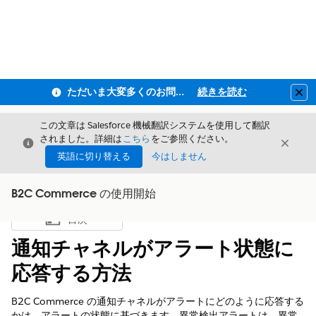
ただいま大変多くのお問い合わせをいただいており、ご連絡までにお時間を頂戴しております
続きを読む
Clo
この文章は Salesforce 機械翻訳システムを使用して翻訳
されました。詳細は
こちら
をご参照ください。
閉じる
閉じ
閉じる
英語に切り替える
今はしません
B2C Commerce の使用開始
目次
目次を表示
通知チャネルがアラート状態に
応答する方法
B2C Commerce の通知チャネルがアラートにどのように応答する
かは、アラートの状態に基づきます。異常検出アラートは、異常