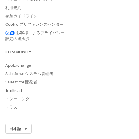
リポジトリGitHub の
SalesforceCommerceCloud / dis-
利用規約
product-image-wrapper
参加ガイドライン:
Wiki (公開時):
dis-product-image-wrapper テンプレート
リス
トとプロジェクト固有の変更のための Wiki
Cookie プリファレンスセンター
アクセスには、GitHub アカウント、2 要素認証、およびリポ
お客様によるプライバシー
ジトリに記述されている Commerce コミュニティ プロセスが
設定の選択肢
必要です。変更がある場合は、そこにある指示に従ってくださ
い。古い PDF やガイドから認証情報ステップを信頼できるも
COMMUNITY
のとしてコピーしないでください。
AppExchange
SFRA の有効化 (概要)
Salesforce システム管理者
現在の
リポジトリのドキュメントは、この概要に取って代わりま
す。
、
、または
Salesforce 開発者
plugin_dis
ProductImageDIS.js
image_confi
を使用するステップは、執筆時点での一般的なコミュ
g_DIS.json
Trailhead
ニティレイアウトを示しています。ファイル名と場所は変更され
トレーニング
る可能性があります。
トラスト
GitHub から現在のリポジトリをクローンします。
管理
|
サイト
|
サイトの管理
で、
する
app_storefront_base
前に
カートリッジパスに
を追加します。たとえ
plugin_dis
Select Org
日本語
ば、
app_mystorefront:plugin_dis:app_storefront_ba
se
です。