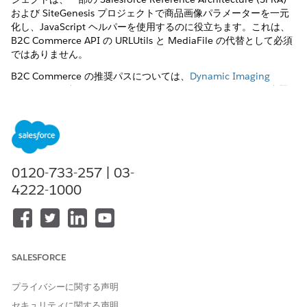
および SiteGenesis プロジェクトで商品画像パラメーターを一元
化し、JavaScript ヘルパーを使用するのに役立ちます。これは、
B2C Commerce API の URLUtils と MediaFile の代替として必須
ではありません。
B2C Commerce の推奨パスについては、
Dynamic Imaging
Service の関連トピック
および
Dynamic Imaging Service
を参照
してください。
と
のリファレンスについて
URLUtils
MediaFile
は、
Script API
を参照してください。以下のセクションでは、コ
ミュニティカートリッジについてのみ説明します。
コミュニティプロジェクトが提供するもの
0120-733-257 | 03-
GitHub プロジェクトでは、
カートリッジ、ビューの
plugin_dis
4222-1000
種類 (
/
/
ディメンション) の
たとえば、large
medium
small
JSON 構成、および Internet Store Markup Language (ISML) で
画像オブジェクトを取得するための
などのヘル
ProductImageDIS
パーが文書化されています。リポジトリ内の動作とファイル名
は、リリース間で変更できます。リポジトリ上の
現在の
README
と wiki を使用し、古いドキュメントから印刷された行番号やパス
SALESFORCE
は使用しないでください。
プライバシーに関する声明
リポジトリとアクセス
セキュリティに関する声明