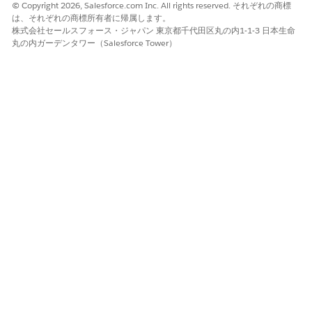
© Copyright 2026, Salesforce.com Inc. All rights reserved. それぞれの商標
表示タイプとディメンションは、所有しているカートリッジの
は、それぞれの商標所有者に帰属します。
下の
など、JSON ファイルで構成し
image_config_DIS.json
株式会社セールスフォース・ジャパン 東京都千代田区丸の内1-1-3 日本生命
ます。典型的なファイルでは、表示タイプ (
、
large
mediu
丸の内ガーデンタワー（Salesforce Tower）
m
、
、
など)、小さな表示タイプがより大きなソ
small
swatch
ースから派生するようにオプションの
、お
viewTypeMapping
よび
フォールバックが定義されています。
missingImages
高解像度のソース画像 (たとえば、商品ヒーロー画像の場合は
2400 x 2400 ピクセル) をマー
チャントツール
|
商品とカタ
ログ
|
インポート & エクスポート
にアップロードします。各
画像をソースの表示タイプ (高解像度や
など) に関連付
ラージ
け
。
ます
ISML では、プロジェクトのヘルパー (
例えば ProductImage
DIS.getImage(product, viewType, index)
) を呼び出
し、返されたオブジェクトの
,
,
プロパテ
getURL()
alt
title
ィを使って
タグを書きます。
img
生成された URL がストアフロントの
バニティ
ドメインを使用
していること、変換が適用される場所に
が含
/dw/image/v2/
まれていること、および構成したサイズと一致していることを
確認します。「要求が 4xx、タイムアウト、または壊れたイメ
ージを返す場合の
トラブルシューティングと移行
」を参照して
ください。