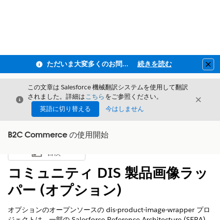
ただいま大変多くのお問い合わせをいただいており、ご連絡までにお時間を頂戴しております
続きを読む
Clo
この文章は Salesforce 機械翻訳システムを使用して翻訳
されました。詳細は
こちら
をご参照ください。
閉じる
閉じ
閉じる
英語に切り替える
今はしません
B2C Commerce の使用開始
目次
目次を表示
コミュニティ DIS 製品画像ラッ
パー (オプション)
オプションのオープンソースの dis-product-image-wrapper プロ
ジェクトは、一部の Salesforce Reference Architecture (SFRA)