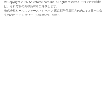
パフォーマンスとキャッシュの衛生状態
© Copyright 2026, Salesforce.com Inc. All rights reserved. それぞれの商標
は、それぞれの商標所有者に帰属します。
変換パラメーターを
安定
させ、
最小化する
: 同一の論理サイズ
株式会社セールスフォース・ジャパン 東京都千代田区丸の内1-1-3 日本生命
とパラメーターを 1 つのキャッシュ キーにマッピングするこ
丸の内ガーデンタワー（Salesforce Tower）
とで、CDN でのヒット率を向上させることができます。画像
のガイドライン および
Dynamic Imaging Service
の Dynamic
Imaging Caching を参照してください。
80 が既に
デフォルト
になっている場合は、ドキュメントに既
にデフォルトが記載されている場合に文字列に不要な
が入ら
q
ないように、
を省略します。
q=80
画像の重量と
4xx
レートを監視します。スパイクは、多くの場
合、不正な
値、無効な
/
のペア、
OIMG
sw=
sh=
または URL エ
ンコード
されていないオーバーレイ URL と相関しています。
トラブルシューティング
と移行
を参照してください。
この記事で問題は解決されましたか?
ご意見をお待ちしております。
はい
いいえ