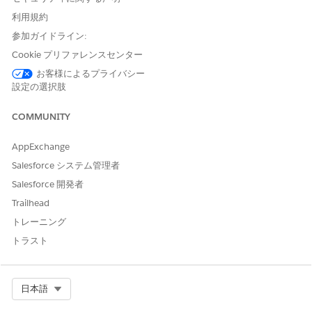
JPEG / PNG
デフォルト、
フォ
URL のファイル拡張子
img
利用規約
形式
ールバック、または
を必要な形式に揃えま
参加ガイドライン:
PNG による透明度
す。
Cookie プリファレンスセンター
によるプログレッシブエンハンスメント
画像
お客様によるプライバシー
設定の選択肢
最初に
または
を提供し、次にベースライン画像を提供し
AVIF
WebP
ます。正確な DIS URL (拡張子と
値) は、
サポートされている
sfrm
変換
の表と
または
呼び出しに従う必要があり
URLUtils
MediaFile
COMMUNITY
ます。例 (Internet Store Markup Language (ISML)に依存しな
い) パターン:
AppExchange
Salesforce システム管理者
<picture>

Salesforce 開発者
  <source srcset="<your AVIF DIS URL>" type="image/av
Trailhead
  <source srcset="<your WebP DISS URL>" type="image/w
  <img src="<your JPEG DIS URL>" alt="..." />

トレーニング
</picture>
トラスト
実際には、HTML に
文字列をハードコーディングする代わり
sw=
に、同じ
または
URL をフォーマット/ファイ
viewType
パス
から各
Select Org
日本語
ル拡張子で生成し、サイトのオブジェクト
します。
を変換