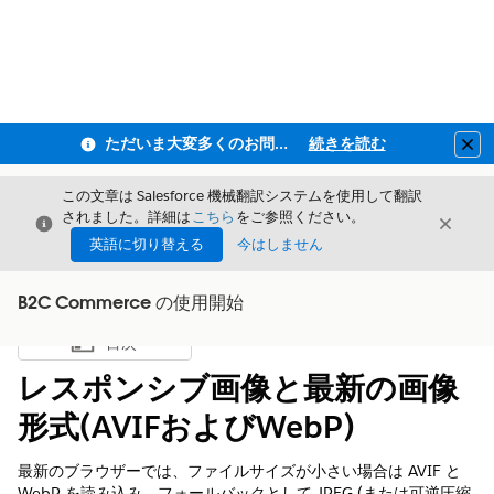
ただいま大変多くのお問い合わせをいただいており、ご連絡までにお時間を頂戴しております
続きを読む
Clo
この文章は Salesforce 機械翻訳システムを使用して翻訳
されました。詳細は
こちら
をご参照ください。
閉じる
閉じ
閉じる
英語に切り替える
今はしません
B2C Commerce の使用開始
目次
目次を表示
レスポンシブ画像と最新の画像
形式(AVIFおよびWebP)
最新のブラウザーでは、ファイルサイズが小さい場合は AVIF と
WebP を読み込み、フォールバックとして JPEG (または可逆圧縮