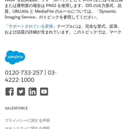
または透明度の場合は PNG) を使用します。DIS の出力形式、品
質、URLUtils と MediaFile のルールについては、「Dynamic
Imaging Service」のトピックを参照してください。
「サポートされている変換
」テーブルには、完全な形式、拡張、
および品質の詳細が含まれています。このトピックでは、マーク
アップで各形式を使用する
タイミング
と、HTML の
要素と
画像
ソ
要素で DIS URL を参照
する方法について説明します
。
ース
各形式を使用する場合
書式
一般的な用途
注
0120-733-257 | 03-
AVIF (英語)
高圧縮の商品写真(ブ
多くの場合、最小で
4222-1000
ラウザが対応している
す。サポートは買い物
場合)
客のブラウザーとバー
ジョンによって異なり
ます。
WebP
バランスの取れたサイ
AVIF よりも幅広いサ
SALESFORCE
ズと最新のクライアン
ポート。非常に古いク
トのサポート
ライアントではまだ普
プライバシーに関する声明
遍的ではありません。
セキュリティに関する声明