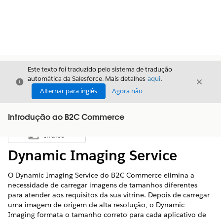
Este texto foi traduzido pelo sistema de tradução
automática da Salesforce. Mais detalhes
aqui
.
Fechar
Fecha
Fechar
Alternar para inglês
Agora não
Introdução ao B2C Commerce
Índice
Mostrar índice
Dynamic Imaging Service
O Dynamic Imaging Service do B2C Commerce elimina a
necessidade de carregar imagens de tamanhos diferentes
para atender aos requisitos da sua vitrine. Depois de carregar
uma imagem de origem de alta resolução, o Dynamic
Imaging formata o tamanho correto para cada aplicativo de