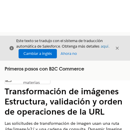
Este texto se tradujo con el sistema de traducción
automática de Salesforce. Obtenga más detalles
aquí
.
Cerrar
Cerrar
Cerrar
Cambiar a inglés
Ahora no
Primeros pasos con B2C Commerce
Índice de
Mostrar índice de materias
materias
Transformación de imágenes
Estructura, validación y orden
de operaciones de la URL
Las solicitudes de transformación de imagen usan una ruta
/dw/image/v2/ y una cadena de consulta. Dynamic Imaging