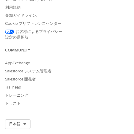
利用規約
例
参加ガイドライン:
Cookie プリファレンスセンター
<sort xmlns="http://www.demandware.com/xml/impex/sor
    <boost-bury-rule rule-id="boost_red_shirts_searc
お客様によるプライバシー
        <description>Boost Red Shirts</description>

設定の選択肢
        <boost-bury-qualifier type="検索用語の範囲" val
        <boost-bury-target attribute-name="refinemen
COMMUNITY
    </boost-bury-rule>

AppExchange
Salesforce システム管理者
Salesforce 開発者
Trailhead
この記事で問題は解決されましたか?
トレーニング
ご意見をお待ちしております。
トラスト
はい
いいえ
Select Org
日本語