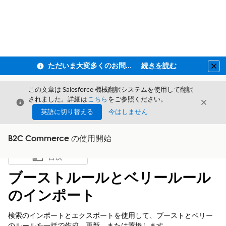
ただいま大変多くのお問い合わせをいただいており、ご連絡までにお時間を頂戴しております
続きを読む
Clo
この文章は Salesforce 機械翻訳システムを使用して翻訳
されました。詳細は
こちら
をご参照ください。
閉じる
閉じ
閉じる
英語に切り替える
今はしません
B2C Commerce の使用開始
目次
目次を表示
ブーストルールとベリールール
のインポート
検索のインポートとエクスポートを使用して、ブーストとベリー
のルールを一括で作成、更新、または置換します。