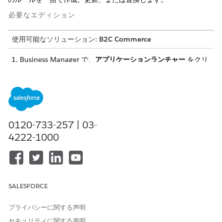
必要なエディション
使用可能なソリューション:
B2C Commerce
Business Manager で、
アプリケーションランチャー
をクリ
ックし、
マーチャントツール
|
サイト名
|
検索
|
インポート&
エクスポート
の順に選択します。
「インポート・ファイルおよびエクスポート・ファイル」セク
ションで、「
アップロード
」をクリックし、ソート・ファイル
をアップロードします。ソート・ファイルの例を参照してくだ
さい。
0120-733-257 | 03-
並べ替えルールセクションで、「
インポート
」をクリックし、
4222-1000
アップロードしたファイルを選択して
、「次へ
」をクリックし
ます。
検証後、操作を選択します。
マージ
、
更新
、
置換
、または
削
除
。
「次へ
」をクリックしてインポートを実行します。
SALESFORCE
プライバシーに関する声明
セキュリティに関する声明