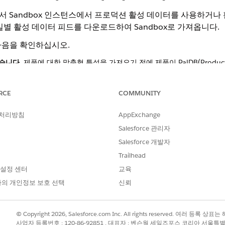
져와서 Sandbox 인스턴스에서 프로덕션 활성 데이터를 사용하거
서 일별 활성 데이터 피드를 다운로드하여 Sandbox로 가져옵니다.
다음을 확인하십시오.
습니다.
제품에 대한 맞춤형 특성을 가져오기 전에 제품이 PalDB(Product Ac
 추적이 활성화되고 고객이 스토어프런트에서 제품을 보거나 구매할 때 PalD
 최근에 활성화된 경우 고객 활동이 PalDB 항목을 채울 때까지 기다립니다.
RCE
COMMUNITY
성을 확인합니다.
이터가 포함되어 있습니다.
활성 데이터 가져오기는 REPLACE 모드를 사용
다음 경고를 참조하십시오.
 처리방침
AppExchange
Salesforce 관리자
는 활성 데이터 > 내보내기를 통해 내보낸 활성 머천다이징 데이
Salesforce 개발자
Trailhead
 데이터 가져오기는 항상 REPLACE 모드를 사용합니다. 이는 
 설정 센터
교육
의 개인정보 보호 선택
신뢰
지 않은 기존 특성 값은
영구적으로 삭제됩니다
.
SV 파일을 가져오면 파일에 있는 제품의 기존 활성 데이터를 모두 덮어씁
지 않은 제품은 영향을 받지 않지만, 파일의 모든 제품은 활성 데이터가 
© Copyright 2026, Salesforce.com Inc. All rights reserved. 여러 등
사업자 등록번호 : 120-86-92851 , 대표자 : 벤슨웡 세일즈포스 코리아 서울특
현재 활성 데이터를 백업으로 내보내십시오. CSV 파일에 유지하