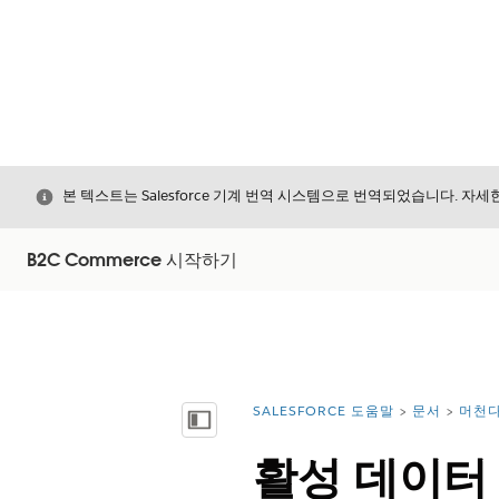
닫기
본 텍스트는 Salesforce 기계 번역 시스템으로 번역되었습니다. 자
B2C Commerce 시작하기
SALESFORCE 도움말
문서
머천다
위치:
목차 표시
활성 데이터 