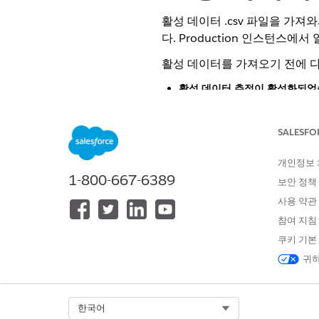
활성 데이터 .csv 파일을 가
다. Production 인스턴스에
활성 데이터를 가져오기 전에 
활성 데이터 추적이 활성화되었
십시오. B2C Commerce는
제품은 PalDB에 있습니다.
추적이
SALESFO
Manager에서 활성 데이터 특
CSV 파일에는 필요한 모든 데
특성이 삭제됨을 의미합니다. 
개인정보
1-800-667-6389
보안 정책
사이트 가져오기 및 내보내기 또
사용 약관
참여 지침
경고
데이터 손실 위험:
활성
쿠키 기본
귀하
CSV 파일에 포함되
부분 또는 스파스 C
CSV 파일에 포함되
Select Org
한국어
가져오기 전에 항상 