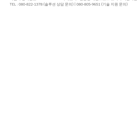
TEL : 080-822-1378 (솔루션 상담 문의) | 080-805-9651 (기술 지원 문의)
 자세한 내용은
B2C Commerce의 가져오기 모드를
참조하십시오
다음
판매자 도구
|
온라인 마케팅
|
활성 데이터
|
가져오기 & 내보내기
를
port(활성 데이터 가져오기 & 내보내기) 페이지에서
Upload(업로드
)를 클릭합니
lesforce B2C Commerce 데이터베이스에 가져올 수 없습니다.
찾아보기를
클릭합니다.
일을 선택하고
열기
를 클릭합니다.
다운로드한 .csv 파일 또는 생성한 테스트 데이터 파일을 선택합니다. 테스
형식은
name
입니다-YYYYMMDD.csv 
Site-20250115.csv
 때는 명명 규칙을 정확히 따르십시오.