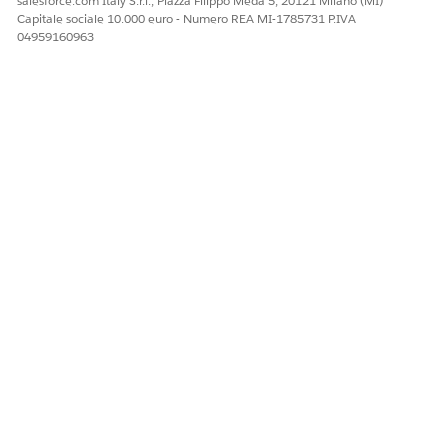
salesforce.com Italy S.r.l., Piazza Filippo Meda 5, 20121 Milano (MI)
Capitale sociale 10.000 euro - Numero REA MI-1785731 P.IVA
04959160963
INDICATORI CHIAVE DI
CALCOLO
PRESTAZIONE DEI
PRODOTTI
Vendite lorde
Il totale complessivo di tutte le
transazioni di vendita.
Ordini
Il numero totale degli ordini.
Categorie con acquisti
Il numero totale di categorie di
prodotti univoche con
transazioni di vendita.
Prodotti con acquisti
Il numero totale di prodotti
univoci con transazioni di
vendita.