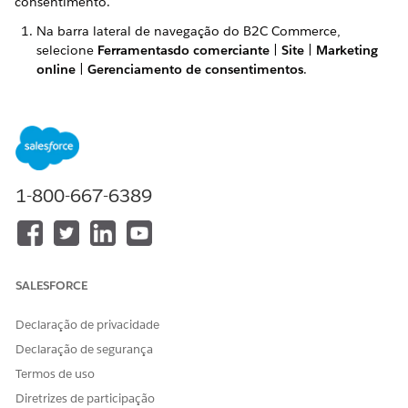
consentimento.
Na barra lateral de navegação do B2C Commerce,
selecione
Ferramentasdo comerciante
|
Site
|
Marketing
online
|
Gerenciamento de consentimentos
.
Na página Consentimentos, clique em
Novo
Consentimento
.
Insira um nome exclusivo para o consentimento sem
espaços.
Você pode usar caracteres alfanuméricos, hífens e
sublinhados.
1-800-667-6389
Depois de salvar o nome, não é possível alterá-lo.
Defina o estado da caixa de seleção padrão como
marcada ou desmarcada e defina o consentimento como
necessário ou não.
SALESFORCE
Depois de salvar o consentimento, não é possível alterar
essas seleções.
Declaração de privacidade
Defina o consentimento como habilitado ou não.
Declaração de segurança
Selecione uma localidade e insira o texto que explica o
Termos de uso
consentimento.
Diretrizes de participação
Esse texto aparece ao lado da caixa de seleção