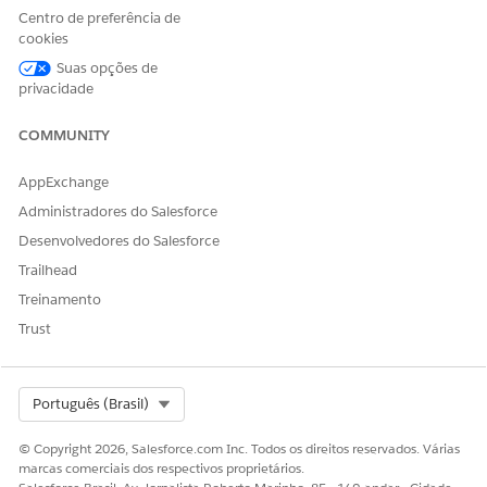
Consentimento. Você também pode inserir o subtexto que
Centro de preferência de
aparece sob o texto da caixa de seleção de
cookies
consentimento.
Suas opções de
privacidade
COMMUNITY
AppExchange
Cada solicitação de consentimento exibe
IMPORTANTE
apenas uma caixa de seleção, independentemente de
Administradores do Salesforce
quantos canais estejam associados a esse
Desenvolvedores do Salesforce
consentimento. Quando um comprador marca a caixa,
Trailhead
o consentimento se aplica a todos os canais
associados. Certifique-se de que o texto da caixa de
Treinamento
seleção indique a quais canais o consentimento se
Trust
aplica. Por exemplo, "Concordo em receber
atualizações por e-mail e SMS". Se quiser caixas de
seleção separadas para cada tipo de canal, crie um
Select Org
Português (Brasil)
consentimento para cada canal.
© Copyright 2026, Salesforce.com Inc. Todos os direitos reservados. Várias
marcas comerciais dos respectivos proprietários.
Se a localidade do site não tiver um texto de localidade