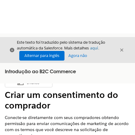
Este texto foi traduzido pelo sistema de tradução
automática da Salesforce. Mais detalhes
aqui
.
Fechar
Fecha
Fechar
Alternar para inglês
Agora não
Introdução ao B2C Commerce
Índice
Mostrar índice
Criar um consentimento do
comprador
Conecte-se diretamente com seus compradores obtendo
permissão para enviar comunicações de marketing de acordo
com os termos que você descreve na solicitação de