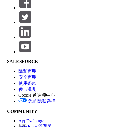
筛选器 (0)
选择筛选器
添加
产品区域
SALESFORCE
功能影响
隐私声明
安全声明
使用条款
参与准则
Cookie 首选项中心
版本
您的隐私选择
COMMUNITY
AppExchange
Salesforce 管理员
英语