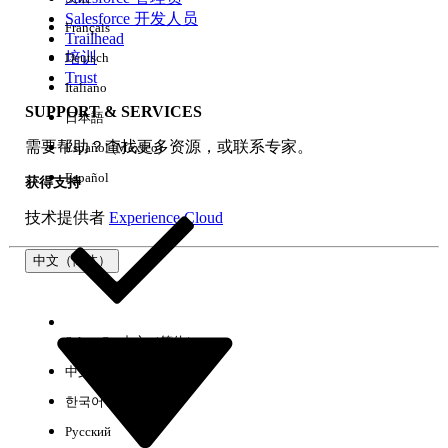
Salesforce 开发人员
Français
体验
Trailhead
培训
Deutsch
Trust
Italiano
SUPPORT & SERVICES
日本語
全部清除
完成
需要帮助？查找更多资源，或联系专家。
Español (México)
Español
获得支持
技术提供者
Experience Cloud
中文（简体）
Select Org
中文（简体）
中文（繁体）
한국어
Русский
没有结果