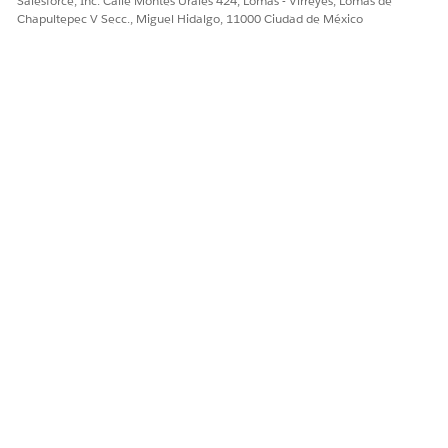
Salesforce, Inc. Calle Montes Urales 424, Lomas - Virreyes, Lomas de
Chapultepec V Secc., Miguel Hidalgo, 11000 Ciudad de México