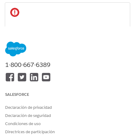
Si elimina un consentimiento, se elimina del
IMPORTANTE
storefront y no puede restaurarlo. La suscripción en
Agentforce Marketing también se elimina, por lo que no
puede notificar a los compradores que se han suscrito a
través del consentimiento. Para seguir publicando
campañas para suscriptores con consentimiento,
1-800-667-6389
deshabilite el consentimiento en su lugar.
En la barra lateral de navegación de B2C Commerce,
seleccione
Herramientas del comerciante
|
Sitio
|
SALESFORCE
Marketing en línea
|
Administración de consentimientos
.
Seleccione un consentimiento.
Declaración de privacidad
Seleccione o anule la selección de la opción Habilitado.
Haga clic en
Guardar
.
Declaración de seguridad
Condiciones de uso
Directrices de participación