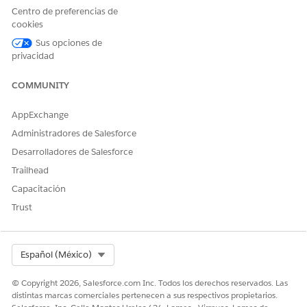
¿RESOLVIÓ ESTE ARTÍCULO SU PROBLEMA?
Centro de preferencias de
cookies
¡Háganos saber cómo podemos mejorar!
Sus opciones de
Sí
No
privacidad
COMMUNITY
AppExchange
Administradores de Salesforce
Desarrolladores de Salesforce
Trailhead
Capacitación
Trust
Select Org
Español (México)
© Copyright 2026, Salesforce.com Inc. Todos los derechos reservados. Las
distintas marcas comerciales pertenecen a sus respectivos propietarios.