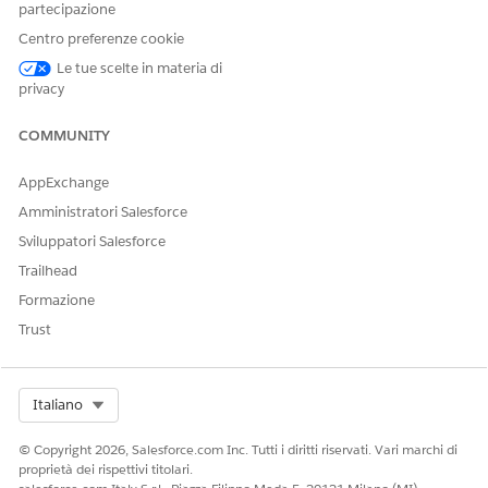
partecipazione
Facci sapere, così possiamo migliorare!
Centro preferenze cookie
Sì
No
Le tue scelte in materia di
privacy
COMMUNITY
AppExchange
Amministratori Salesforce
Sviluppatori Salesforce
Trailhead
Formazione
Trust
Select Org
Italiano
© Copyright 2026, Salesforce.com Inc. Tutti i diritti riservati. Vari marchi di
proprietà dei rispettivi titolari.