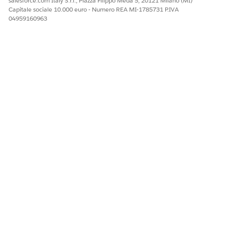
salesforce.com Italy S.r.l., Piazza Filippo Meda 5, 20121 Milano (MI)
Capitale sociale 10.000 euro - Numero REA MI-1785731 P.IVA
04959160963