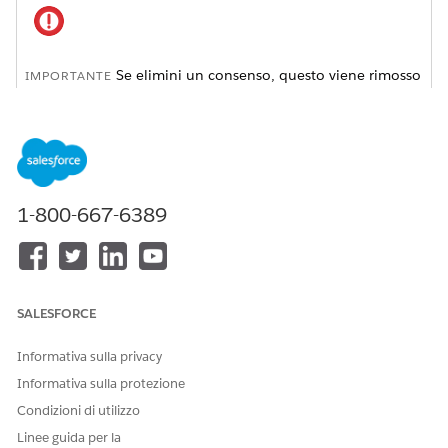
Se elimini un consenso, questo viene rimosso
IMPORTANTE
dallo storefront e non puoi ripristinarlo. Anche
l'abbonamento in Agentforce Marketing viene eliminato,
pertanto non è possibile avvisare gli acquirenti che si sono
iscritti tramite il consenso. Per continuare a pubblicare
campagne per gli abbonati al consenso, disabilita invece il
consenso.
1-800-667-6389
Nella barra laterale di navigazione di B2C Commerce,
selezionare Strumenti per il
commerciante
|
Sito
|
Marketing online
|
Gestione del consenso
.
SALESFORCE
Selezionare un consenso.
Selezionare o deselezionare l'opzione Abilitato.
Informativa sulla privacy
Fare clic su
Salva
.
Informativa sulla protezione
Condizioni di utilizzo
Linee guida per la
QUESTO ARTICOLO HA RISOLTO IL PROBLEMA?