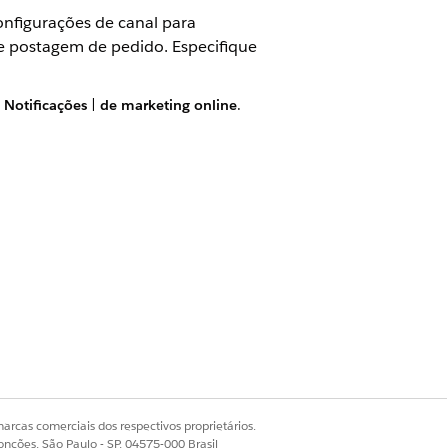
onfigurações de canal para
e postagem de pedido. Especifique
|
Notificações
|
de marketing online
.
de canal.
cação, selecione
Incluir recomendações
arcas comerciais dos respectivos proprietários.
Sim
Não
onções, São Paulo - SP, 04575-000 Brasil