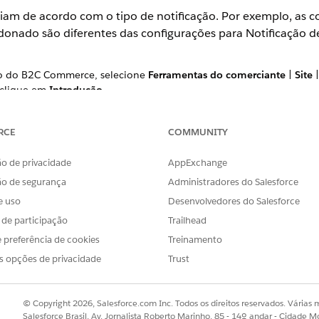
riam de acordo com o tipo de notificação. Por exemplo, as c
donado são diferentes das configurações para Notificação d
ão do B2C Commerce, selecione
Ferramentas do comerciante
|
Site
 clique em
Introdução
.
tificação Carrinho abandonado, clique em
Adicionar detalhes
.
de compras do seu site.
RCE
COMMUNITY
ais e quiser alterar esse URL, você deve alterá-lo no modelo 
nalização e deseja incluir recomendações personalizadas na notifi
o de privacidade
AppExchange
il
.
ão de segurança
Administradores do Salesforce
e uso
Desenvolvedores do Salesforce
eja usar, selecione
Instalar fluxo e modelo
.
s de participação
Trailhead
cada canal.
 preferência de cookies
Treinamento
s opções de privacidade
Trust
OBLEMA?
© Copyright 2026, Salesforce.com Inc. Todos os direitos reservados. Várias m
Salesforce Brasil, Av. Jornalista Roberto Marinho, 85 - 14º andar - Cidade M