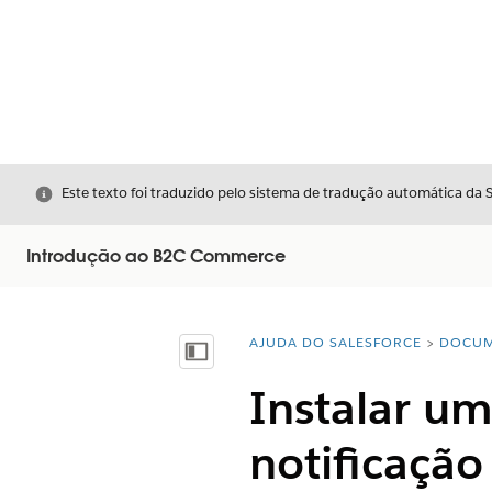
Fechar
Este texto foi traduzido pelo sistema de tradução automática da 
Introdução ao B2C Commerce
AJUDA DO SALESFORCE
DOCUM
Você está aqui:
Mostrar índice
Instalar um
notificaçã