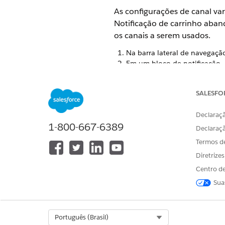
As configurações de canal va
Notificação de carrinho aban
os canais a serem usados.
Na barra lateral de navegaç
Em um bloco de notificação,
Se estiver configurando a no
Insira o URL do carrinho 
SALESFO
Depois de habilitar can
Se você habilitou a Perso
Declaraçã
nas notificações por e-ma
1-800-667-6389
Declaraç
Clique em
Ativar canais
.
Termos d
Para cada canal que você des
Diretrize
Defina as configurações para 
Centro de
Clique em
Salvar
.
Sua
ESTE ARTIGO RESOLVEU SEU PR
Select Org
Português (Brasil)