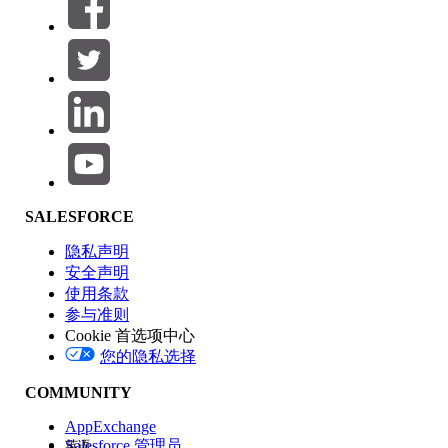
筛选器 (0)
选择筛选器
添加
产品区域
SALESFORCE
功能影响
隐私声明
安全声明
使用条款
参与准则
Cookie 首选项中心
版本
您的隐私选择
COMMUNITY
AppExchange
Salesforce 管理员
英语