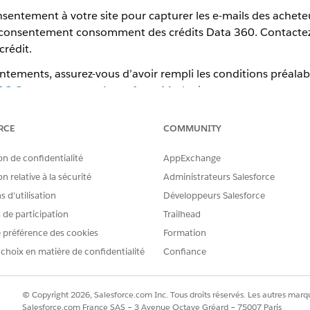
entement à votre site pour capturer les e-mails des achet
consentement consomment des crédits Data 360. Contactez
crédit.
ntements, assurez-vous d’avoir rempli les conditions préalab
B2C Commerce avec Agentforce Marketing
.
ur le consentement des acheteurs sur la boutique PWA
A, configurez un client SLAS (Shopper Login and API Access Servi
RCE
COMMUNITY
d’accès.
on de confidentialité
AppExchange
 de recueillir le consentement des acheteurs
n relative à la sécurité
Administrateurs Salesforce
 les types de canaux que vous souhaitez utiliser pour envoyer des no
. Pour utiliser un canal d’engagement, créez une définition d’attr
 d’utilisation
Développeurs Salesforce
’enregistrement Salesforce du canal.
s de participation
Trailhead
acheteur
 préférence des cookies
Formation
vec vos acheteurs en obtenant l’autorisation d’envoyer des commu
 choix en matière de confidentialité
Confiance
z dans la demande de consentement.
nsentement
© Copyright 2026, Salesforce.com Inc. Tous droits réservés. Les autres marqu
 un consentement, il s’affiche sur votre site dans les composants
Salesforce.com France SAS – 3 Avenue Octave Gréard – 75007 Paris