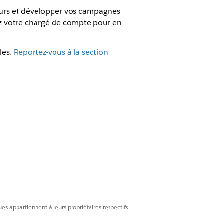
eurs et développer vos campagnes
 votre chargé de compte pour en
les.
Reportez-vous à la section
ce) pour votre instance B2C Commerce
tifications aux acheteurs, tels que les
ibut dans votre instance B2C Commerce
nications marketing selon les
es appartiennent à leurs propriétaires respectifs.
 de consentement que vous avez