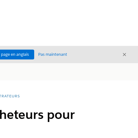
Ferme
a page en anglais
Pas maintenant
Fermer
TRATEURS
heteurs pour