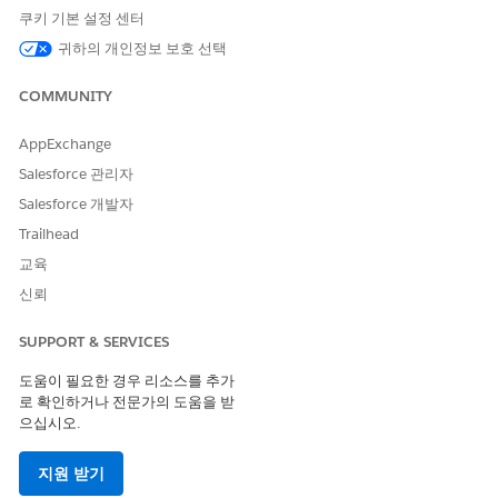
수 있는 권한을 얻어 구매자와 직접 연결합니다.
쿠키 기본 설정 센터
귀하의 개인정보 보호 선택
동의 활성화 또는 비활성화
동의를 활성화하면 사이트의 구성한 동의 구성 요소에 표시됩니
COMMUNITY
다.
PWA 또는 SFRA 스토어프런트에 구매자 동의 표시
AppExchange
PWA(Progressive Web App) 사이트의 마케팅 동의 바닥글 구
Salesforce 관리자
성 요소 또는 Storefront Reference Architecture(SFRA) 사이
트의 바닥글 및 등록 구성 요소에 구매자 동의를 표시할 수 있습
Salesforce 개발자
니다.
Trailhead
교육
다음 사항도 참조:
신뢰
B2C Commerce와 Agentforce Marketing
SUPPORT & SERVICES
Agentforce Marketing을 사용한 B2C Commerce의 전제 조건
도움이 필요한 경우 리소스를 추가
로 확인하거나 전문가의 도움을 받
으십시오.
이 기사를 통해 문제를 해결했습니까?
개선을 위한 의견을 보내주세요.
지원 받기