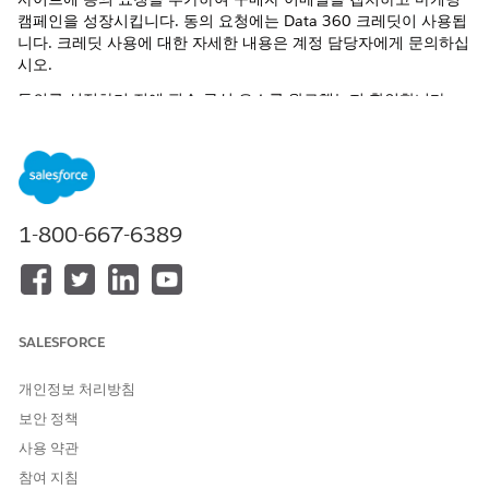
캠페인을 성장시킵니다. 동의 요청에는 Data 360 크레딧이 사용됩
니다. 크레딧 사용에 대한 자세한 내용은 계정 담당자에게 문의하십
시오.
동의를 설정하기 전에 필수 구성 요소를 완료했는지 확인합니다.
Agentforce Marketing을 사용한 B2C Commerce의 사전 요구 사
항을
참조하십시오.
PWA 스토어프런트에서 구매자 동의를 위한 SLAS 클라이언트
설정
PWA 스토어프런트가 있는 경우 B2C Commerce 인스턴스에
1-800-667-6389
대한 Shopper Login and API Access Service(SLAS(Shopper
Login and API Access Service) 클라이언트를 설정하여 액세스
토큰을 요청합니다.
구매자 동의를 얻기 위한 채널 정의
SALESFORCE
Salesforce에서 구매자에게 알림을 보내는 데 사용할 채널 유형
(예: 이메일, SMS 또는 WhatsApp)을 선택합니다. 참여 채널을
개인정보 처리방침
사용하려면 B2C Commerce 인스턴스에서 특성 정의를 생성하
보안 정책
고 채널의 Salesforce 레코드 ID에 매핑합니다.
사용 약관
구매자 동의 생성하기
참여 지침
동의 요청에 설명된 조건에 따라 마케팅 커뮤니케이션을 보낼