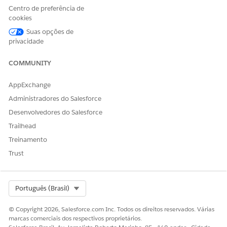
COMMERCE
Centro de preferência de
interactionN
ProductOrder
Interação do usuário
cookies
ame
EventTypeId
descrita pelo evento
Suas opções de
privacidade
ShoppingCartEngagement DMO
CAMPO DE
CAMPO DMO
DESCRIÇÃO
COMMUNITY
EVENTO DO
COMMERCE
AppExchange
interactionN
ShoppingCart
Interação do usuário
Administradores do Salesforce
ame
EventTypeId
descrita pelo evento
Desenvolvedores do Salesforce
ShoppingCartProductEngagement DMO
Trailhead
CAMPO DE
CAMPO DMO
DESCRIÇÃO
Treinamento
EVENTO DO
Trust
COMMERCE
quantity
ProductQuant
Quantidade absoluta
ity
do item de linha
Select Org
Português (Brasil)
catalogObjec
ProductSKUNu
Identificador exclusivo
tId
mber
do objeto de
© Copyright 2026, Salesforce.com Inc. Todos os direitos reservados. Várias
catálogo, como um
marcas comerciais dos respectivos proprietários.
produto