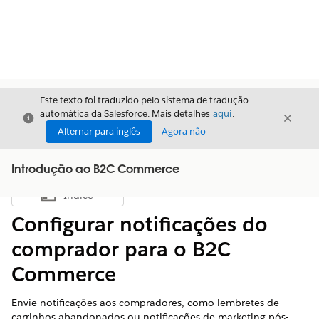
Este texto foi traduzido pelo sistema de tradução
automática da Salesforce. Mais detalhes
aqui
.
Fechar
Fecha
Fechar
Alternar para inglês
Agora não
Introdução ao B2C Commerce
Índice
Mostrar índice
Configurar notificações do
comprador para o B2C
Commerce
Envie notificações aos compradores, como lembretes de
carrinhos abandonados ou notificações de marketing pós-