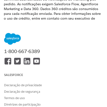
pedido. As notificações exigem Salesforce Flow, Agentforce
Marketing e Data 360. Dados 360 créditos são consumidos
para cada notificação enviada. Para obter informações sobre
o uso de crédito, entre em contato com seu executivo de
conta. Você também pode ativar a Personalização para
personalizar suas comunicações de marketing de acordo com
necessidades e preferências específicas do comprador.
Antes de configurar os consentimentos, certifique-se de ter
concluído os pré-requisitos. Consulte
Pré-requisitos para o
B2C Commerce com o Agentforce Marketing
.
1-800-667-6389
Configure um espaço de trabalho CMS avançado em sua
organização do Salesforce.
Consulte
CMS Workspaces
.
SALESFORCE
Instale o kit de dados Eventos de engajamento e mapeie
manualmente os DMOs listados nas tabelas.
Declaração de privacidade
Consulte
Eventos de engajamento
.
Declaração de segurança
ProductOrderEngagement DMO
Termos de uso
CAMPO DE
CAMPO DMO
DESCRIÇÃO
EVENTO DO
Diretrizes de participação