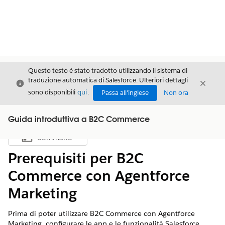
Questo testo è stato tradotto utilizzando il sistema di
traduzione automatica di Salesforce. Ulteriori dettagli
Chiudi
Chiud
Chiudi
sono disponibili
qui
.
Passa all'inglese
Non ora
Guida introduttiva a B2C Commerce
Sommario
Mostra sommario
Prerequisiti per B2C
Commerce con Agentforce
Marketing
Prima di poter utilizzare B2C Commerce con Agentforce
Marketing, configurare le app e le funzionalità Salesforce