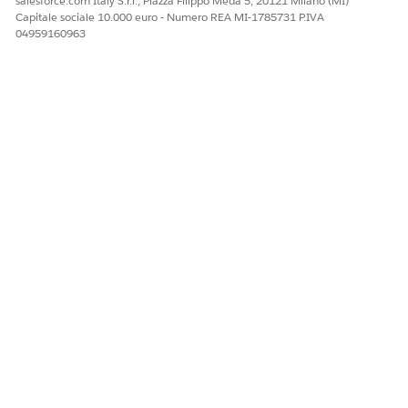
salesforce.com Italy S.r.l., Piazza Filippo Meda 5, 20121 Milano (MI)
Non è possibile modificare le mappature
AVVERTENZA
Capitale sociale 10.000 euro - Numero REA MI-1785731 P.IVA
dello spazio dati dopo che sono state salvate.
04959160963
Fare clic su
Salva
.
Completare la procedura per tutti gli altri siti che utilizzeranno
B2C Commerce con le funzioni di Agentforce Marketing.
QUESTO ARTICOLO HA RISOLTO IL PROBLEMA?
Facci sapere, così possiamo migliorare!
Sì
No