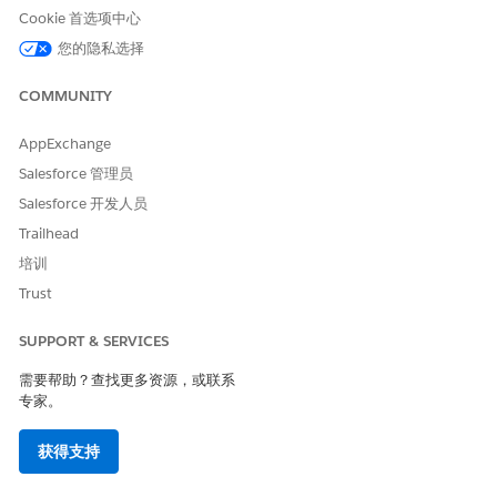
单击 App
，然后选择
商家工具
|
站点
|
站点首选项
|
Cookie 首选项中心
Salesforce Data Cloud
|
功能配置
|
数据空间映射
。
您的隐私选择
在下拉列表中，选择与当前选定站点对应的数据空间。
COMMUNITY
AppExchange
Salesforce 管理员
保存数据空间映射后，您无法对其进行更改。
警告
Salesforce 开发人员
Trailhead
点击
保存
。
培训
对于将使用 B2C Commerce 和 Agentforce Marketing 功能的任
Trust
何其他站点，请完成此过程。
SUPPORT & SERVICES
需要帮助？查找更多资源，或联系
本文章是否解决您的问题？
专家。
请与我们共享您的想法，以便我们进行改进！
获得支持
是
否