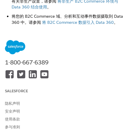
有关非生产设置，请参阅
将非生产 B2C Commerce 环境与
Data 360 结合使用
。
将您的 B2C Commerce 域、分析和互动事件数据摄取到 Data
360 中。请参阅
将 B2C Commerce 数据引入 Data 360
。
Marketing Cloud 下一页
为 Marketing Cloud 安装和部署数据流 下一页
将 B2C Commerce 连接到 Salesforce
使用 Salesforce 连接页面启用 B2C Commerce 实例与专用
1-800-667-6389
Salesforce 组织之间的数据交换。
请参阅
将您的 B2C Commerce 实例连接到 Salesforce
。
将 B2C Commerce 站点映射到 Data 360 数据空间
SALESFORCE
数据空间对数据进行分区，以便在 Data 360 中实现配置文件统
一、见解和营销。在 Data 360 中，为每个 B2C Commerce 站点
隐私声明
创建单独的数据空间。然后在 B2C Commerce 中，将每个站点映
射到其对应的 Data 360 数据空间。
安全声明
使用条款
在 Data 360 中创建数据空间。请参阅
关于数据空间
。
参与准则