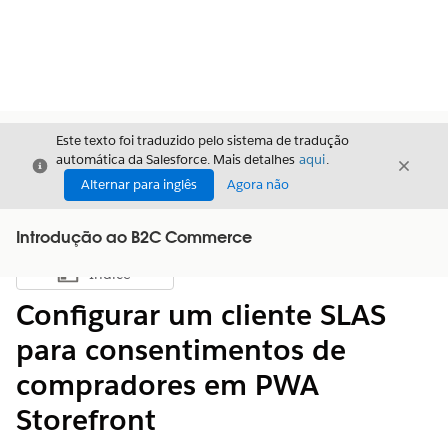
Este texto foi traduzido pelo sistema de tradução
automática da Salesforce. Mais detalhes
aqui
.
Fechar
Fecha
Fechar
Alternar para inglês
Agora não
Introdução ao B2C Commerce
Índice
Mostrar índice
Configurar um cliente SLAS
para consentimentos de
compradores em PWA
Storefront