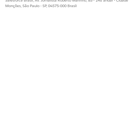
Salesforce Brasil, Av. Jornalista Roberto Marinho, 85 - 14º andar - Cidade
Monções, São Paulo - SP, 04575-000 Brasil