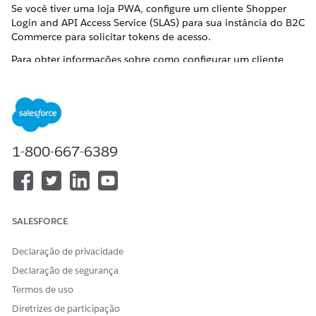
Se você tiver uma loja PWA, configure um cliente Shopper
Login and API Access Service (SLAS) para sua instância do B2C
Commerce para solicitar tokens de acesso.
Para obter informações sobre como configurar um cliente
SLAS para solicitar tokens de acesso para
APIs de
consentimento do comprador
, consulte
Autorização para APIs
do comprador
. Ao configurar seu cliente, certifique-se de que
ele tenha
e
sfcc.shopper-consents
sfcc.shopper-
definido em escopos personalizados do
consents.rw
comprador.
1-800-667-6389
ESTE ARTIGO RESOLVEU SEU PROBLEMA?
Diga-nos para podermos melhorar!
SALESFORCE
Sim
Não
Declaração de privacidade
Declaração de segurança
Termos de uso
Diretrizes de participação