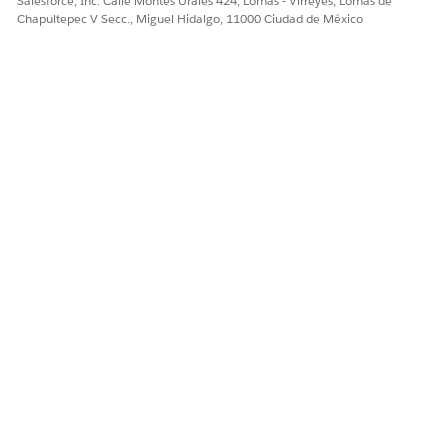
Salesforce, Inc. Calle Montes Urales 424, Lomas - Virreyes, Lomas de
Chapultepec V Secc., Miguel Hidalgo, 11000 Ciudad de México