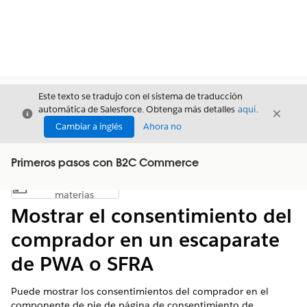
Este texto se tradujo con el sistema de traducción
automática de Salesforce. Obtenga más detalles
aquí
.
Cerrar
Cerrar
Cerrar
Cambiar a inglés
Ahora no
Primeros pasos con B2C Commerce
Índice de
Mostrar índice de materias
materias
Mostrar el consentimiento del
comprador en un escaparate
de PWA o SFRA
Puede mostrar los consentimientos del comprador en el
componente de pie de página de consentimiento de