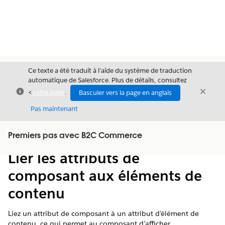
Ce texte a été traduit à l’aide du système de traduction
automatique de Salesforce. Plus de détails, consultez
Fermer
Ferme
<
cette page
.
Basculer vers la page en anglais
Fermer
Pas maintenant
Table des
Premiers pas avec B2C Commerce
Afficher la table des matières
matières
Lier les attributs de
composant aux éléments de
contenu
Liez un attribut de composant à un attribut d’élément de
contenu, ce qui permet au composant d’afficher