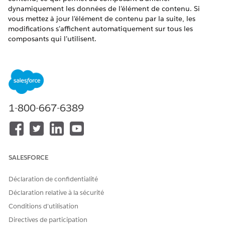
dynamiquement les données de l’élément de contenu. Si
vous mettez à jour l’élément de contenu par la suite, les
modifications s’affichent automatiquement sur tous les
composants qui l’utilisent.
ÉDITIONS REQUISES
Disponible avec :
B2C Commerce
Un administrateur doit activer la fonctionnalité
Activer la
1-800-667-6389
liaison de données Page Designer
. Dans Business Manager,
cliquez sur Lanceur d’application
, puis sélectionnez
Administration
|
Préférences générales Préférences générales
|
Préférences générales Préférences générales
T
SALESFORCE
Créez l’élément de contenu que vous souhaitez utiliser avant
de commencer. Pour plus d'informations, voir
Créer un
Déclaration de confidentialité
élément de contenu dans B2C Commerce
. Si l’élément de
contenu est hors ligne, Page Designer affiche un
Déclaration relative à la sécurité
avertissement indiquant que le contenu n’apparaîtra pas dans
Conditions d’utilisation
la boutique en ligne.
Directives de participation