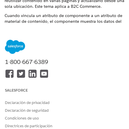
reutilizar contenido en varias páginas y actualizarlo desde una
sola ubicación. Este tema aplica a B2C Commerce.
Cuando vincula un atributo de componente a un atributo de
material de contenido, el componente muestra los datos del
recurso de contenido en tiempo de ejecución. Si
posteriormente actualiza el material de contenido, los
cambios aparecen automáticamente dondequiera que utilice
el componente.
Información general sobre el enlace de datos de recursos
de contenido en Page Designer
1-800-667-6389
El enlace de datos de activos de contenido permite a los
componentes de Page Designer extraer contenido de
forma dinámica de los activos de contenido en lugar de
utilizar valores estáticos introducidos manualmente. Este
tema aplica a B2C Commerce.
SALESFORCE
Enlazar atributos de componentes a materiales de
Declaración de privacidad
contenido
Declaración de seguridad
Vincule un atributo de componente a un atributo de
material de contenido, lo que permite que el componente
Condiciones de uso
muestre dinámicamente los datos del material de
Directrices de participación