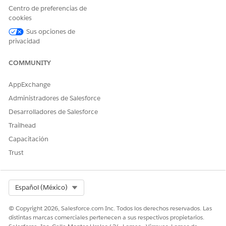
contenido. Si posteriormente actualiza el material de
Centro de preferencias de
contenido, los cambios aparecen automáticamente en
cookies
todos los componentes que lo utilizan.
Sus opciones de
privacidad
COMMUNITY
¿RESOLVIÓ ESTE ARTÍCULO SU PROBLEMA?
¡Háganos saber cómo podemos mejorar!
AppExchange
Administradores de Salesforce
Sí
No
Desarrolladores de Salesforce
Trailhead
Capacitación
Trust
Select Org
Español (México)
© Copyright 2026, Salesforce.com Inc. Todos los derechos reservados. Las
distintas marcas comerciales pertenecen a sus respectivos propietarios.