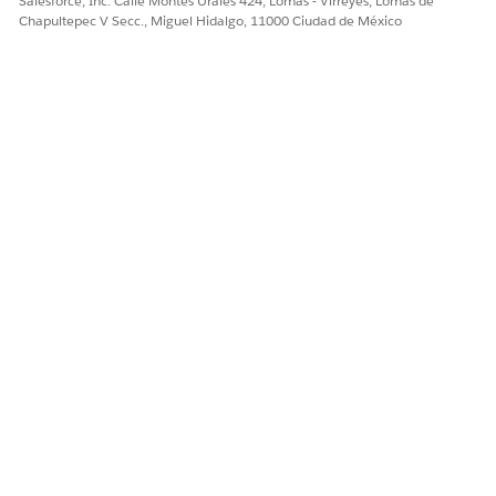
Salesforce, Inc. Calle Montes Urales 424, Lomas - Virreyes, Lomas de
Chapultepec V Secc., Miguel Hidalgo, 11000 Ciudad de México