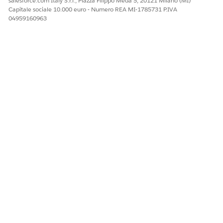
salesforce.com Italy S.r.l., Piazza Filippo Meda 5, 20121 Milano (MI)
Capitale sociale 10.000 euro - Numero REA MI-1785731 P.IVA
04959160963