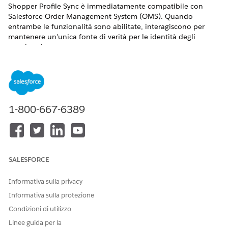
Shopper Profile Sync è immediatamente compatibile con
Salesforce Order Management System (OMS). Quando
entrambe le funzionalità sono abilitate, interagiscono per
mantenere un'unica fonte di verità per le identità degli
acquirenti.
Regole di duplicazione condivise:
Sia la sincronizzazione
dei profili acquirente che OMS utilizzano le stesse regole
duplicate per la creazione di account personali
nell'organizzazione Salesforce. La logica OMS assegna la
priorità alla corrispondenza in base agli identificatori B2C
1-800-667-6389
Commerce espliciti (CommerceCustomerReference e
CommerceOrganizationReference). Se non viene trovata
una corrispondenza esatta del sistema, il sistema ricorre
alle regole di duplicazione standard (ad esempio la
corrispondenza per e-mail o nome), assicurando che
SALESFORCE
entrambi i sistemi deduplicano in modo coerente rispetto
allo stesso record di account persona.
Informativa sulla privacy
Informativa sulla protezione
Provisioning degli acquirenti OMS
Condizioni di utilizzo
Durante l'inserimento degli ordini, se un acquirente non
Linee guida per la