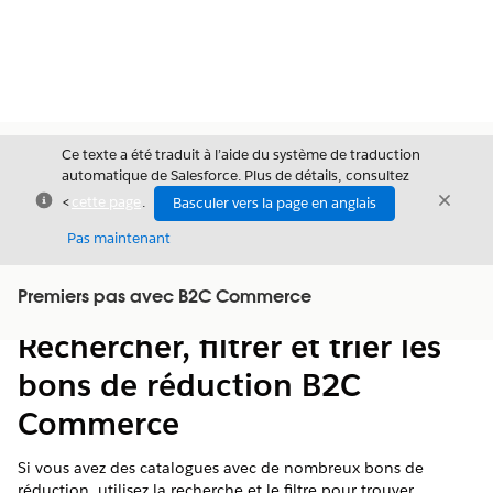
Ce texte a été traduit à l’aide du système de traduction
automatique de Salesforce. Plus de détails, consultez
Fermer
Ferme
<
cette page
.
Basculer vers la page en anglais
Fermer
Pas maintenant
Table des
Premiers pas avec B2C Commerce
Afficher la table des matières
matières
Rechercher, filtrer et trier les
bons de réduction B2C
Commerce
Si vous avez des catalogues avec de nombreux bons de
réduction, utilisez la recherche et le filtre pour trouver