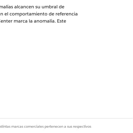
omalías alcancen su umbral de
con el comportamiento de referencia
Center marca la anomalía. Este
as
.
istintas marcas comerciales pertenecen a sus respectivos