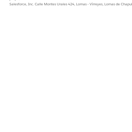
Salesforce, Inc. Calle Montes Urales 424, Lomas - Virreyes, Lomas de Chap
malías.
Configuraciones del detector de anomalías
.