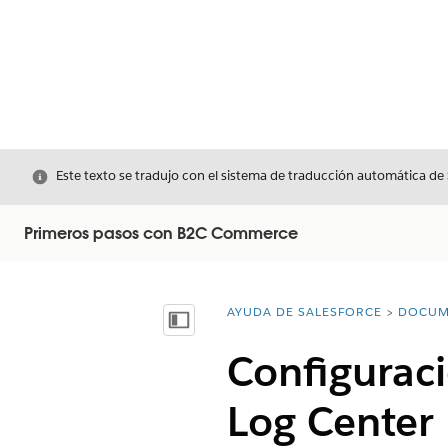
Cerrar
Este texto se tradujo con el sistema de traducción automática de
Primeros pasos con B2C Commerce
AYUDA DE SALESFORCE
DOCUM
Usted está aquí:
Mostrar índice de materias
Configurac
Log Center