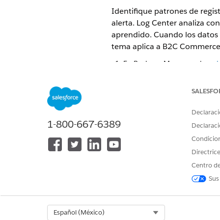
Identifique patrones de regis
alerta. Log Center analiza co
aprendido. Cuando los datos s
tema aplica a B2C Commerce
En Business Manager, abra
el
En la pestaña Detección de a
SALESFO
Declaraci
1-800-667-6389
Declaraci
Condicio
Directric
Centro de
Sus
Select Org
Español (México)