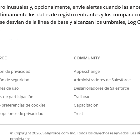
tro inusuales y, opcionalmente, envíe alertas cuando las an
ntinuamente los datos de registro entrantes y los compara 
e desvían de la línea de base y alcanzan los umbrales, Log 
.
 Log Center
.
nomalías (1), haga clic en
Configuraciones del detector de anomalí
RCE
COMMUNITY
ón de privacidad
AppExchange
ón de seguridad
Administradores de Salesforce
nes de uso
Desarrolladores de Salesforce
es de participación
Trailhead
 preferencias de cookies
Capacitación
 opciones de privacidad
Trust
© Copyright 2026, Salesforce.com Inc. Todos los derechos reservados. Las d
propietarios.